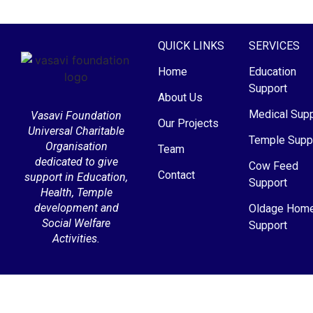
QUICK LINKS
SERVICES
Home
Education
Support
About Us
Medical Supp
Vasavi Foundation
Our Projects
Universal Charitable
Temple Supp
Organisation
Team
dedicated to give
Cow Feed
Contact
support in Education,
Support
Health, Temple
development and
Oldage Hom
Social Welfare
Support
Activities.