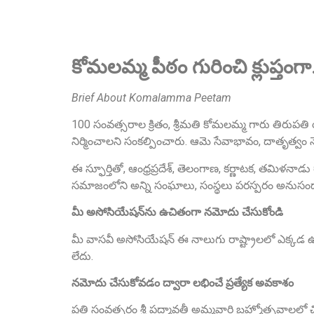
కోమలమ్మ పీఠం గురించి క్లుప్తంగ
Brief About Komalamma Peetam
100 సంవత్సరాల క్రితం, శ్రీమతి కోమలమ్మ గారు తిరుపతి
నిర్మించాలని సంకల్పించారు. ఆమె సేవాభావం, దాతృత్వం 
ఈ స్ఫూర్తితో, ఆంధ్రప్రదేశ్, తెలంగాణ, కర్ణాటక, తమిళనాడ
సమాజంలోని అన్ని సంఘాలు, సంస్థలు పరస్పరం అనుసంధానమై
మీ అసోసియేషన్‌ను ఉచితంగా నమోదు చేసుకోండి
మీ వాసవీ అసోసియేషన్ ఈ నాలుగు రాష్ట్రాలలో ఎక్కడ ఉ
లేదు.
నమోదు చేసుకోవడం ద్వారా లభించే ప్రత్యేక అవకాశం
ప్రతి సంవత్సరం శ్రీ పద్మావతీ అమ్మవారి బ్రహ్మోత్సవాలల