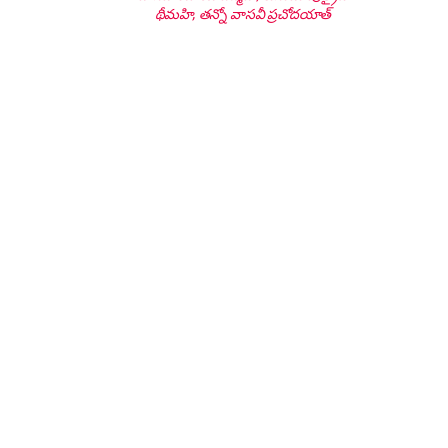
థీమహి, తన్నో వాసవీ ప్రచోదయాత్