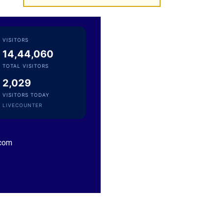
Founder Donor, Malkajgiri, Telangana
VISITORS
14,44,060
TOTAL VISITORS
2,029
VISITORS TODAY
LIVECOUNTER
Sri Vutturi Swaraj & Smt. Sneha
Founder Donor & TG State Secretary, Hyderabad
.com