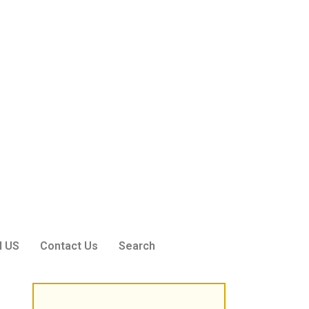
Sri Peddi Umakanth & Smt. Veena
Founder Donor, Hyderabad, Telangana
N US
Contact Us
Search
Sri Pavan Gupta
VIP Donor & TG State President, Hyderabad