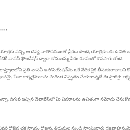
ా….
 యాత్రకు వచ్చి, ఆ దివ్య వాతావరణంతో ప్రేరణ పొంది, యాత్రికులకు ఉచిత 
నేటికీ వాసవీ ఫౌండేషన్ ద్వారా కోమలమ్మ పీఠం రూపంలో కొనసాగుతోంది.
ు రాష్ట్రాలలోని ప్రతి వాసవీ అసోసియేషన్‌ను ఒకే వేదిక పైకి తీసుకురావాలని
, సేవా కార్యక్రమాలను మరింత విస్తృతం చేయాలన్నదే ఈ ప్రాజెక్టు లక్ష్య
న్నా, దిగువ ఇచ్చిన డేటాబేస్‌లో మీ వివరాలను ఉచితంగా నమోదు చేసుకోవ
ో చివరి రోజైన చక్ర స్నానం రోజున, తిరుమల నుండి స్వామివారు గజవాహనంపై అ