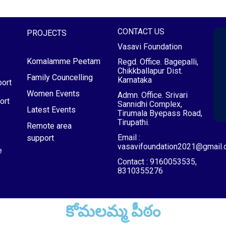
CONTACT US
PROJECTS
Vasavi Foundation
Komalamme Peetam
Regd. Office. Bagepalli,
Chikkballapur Dist.
Family Councelling
Karnataka
ort
Women Events
Admn. Office. Srivari
ort
Sannidhi Complex,
Latest Events
Tirumala Byepass Road,
Tirupathi.
Remote area
Email :
support
vasavifoundation2021@gmail
e
Contact : 9160053535,
8310355276
కోమలమ్మ పీఠం