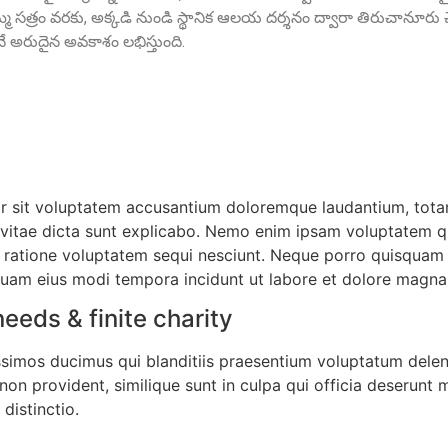
త్రం వరకు, అక్కడి నుండి స్థానిక ఆలయ దర్శనం ద్వారా తిరుచానూరు చే
 అరుదైన అవకాశం లభిస్తుంది.
ror sit voluptatem accusantium doloremque laudantium, tota
e vitae dicta sunt explicabo. Nemo enim ipsam voluptatem qui
ratione voluptatem sequi nesciunt. Neque porro quisquam e
mquam eius modi tempora incidunt ut labore et dolore magn
eeds & finite charity
ssimos ducimus qui blanditiis praesentium voluptatum delen
non provident, similique sunt in culpa qui officia deserunt m
distinctio.