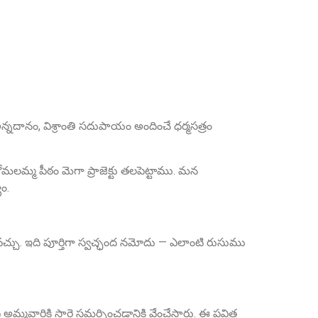
Smt. Grandhi Sailaja
Founder Donor, USA
అన్నదానం, విశ్రాంతి సదుపాయం అందించే ధర్మసత్రం
 కోమలమ్మ పీఠం మెగా ప్రాజెక్టు తలపెట్టాము. మన
Sri Grandhi Anil
ం.
Founder Donor, USA
చ్చు. ఇది పూర్తిగా స్వచ్ఛంద నమోదు — ఎలాంటి రుసుము
మ్మవారికి సారె సమర్పించడానికి వేంచేస్తారు. ఈ పవిత్ర