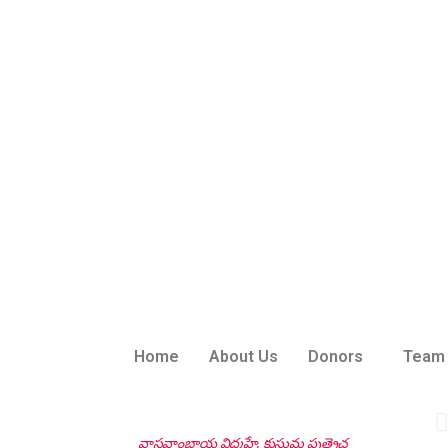
Home
About Us
Donors
Team
వాసవాంబాయ విద్మహే, కుసుమ పుత్రైచ