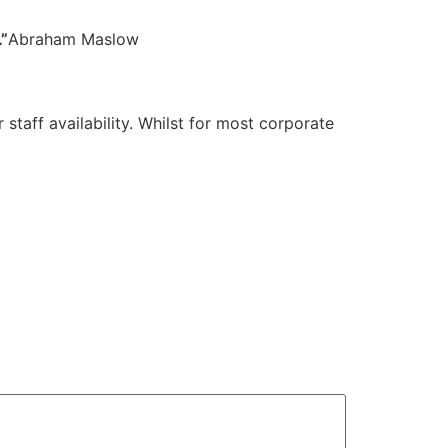
”
Abraham Maslow
Sri P.D. Gurumurthy
Founder Donor, Chikkballapur, Karnataka
 staff availability. Whilst for most corporate
Sri Matta Raghavendra
Founder Donor, Bagepalli, Karnataka