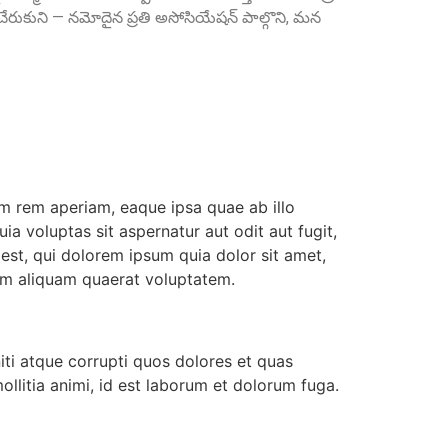
రుకుని — నమోదైన ప్రతి అసోసియేషన్ పాల్గొని, మన
Sri Anna Ranganayakulu
Founder Donor, Kanigiri, Prakasam Dist. AP
m rem aperiam, eaque ipsa quae ab illo
a voluptas sit aspernatur aut odit aut fugit,
st, qui dolorem ipsum quia dolor sit amet,
am aliquam quaerat voluptatem.
Sri A.S. Aswathanarayana Setty
Founder Donor, Gowribidanur, Karnataka
iti atque corrupti quos dolores et quas
ollitia animi, id est laborum et dolorum fuga.