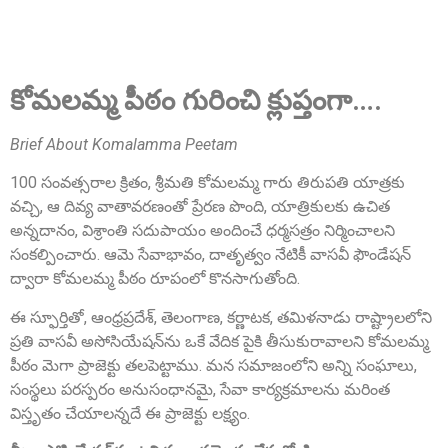
కోమలమ్మ పీఠం గురించి క్లుప్తంగా….
Brief About Komalamma Peetam
100 సంవత్సరాల క్రితం, శ్రీమతి కోమలమ్మ గారు తిరుపతి యాత్రకు
వచ్చి, ఆ దివ్య వాతావరణంతో ప్రేరణ పొంది, యాత్రికులకు ఉచిత
Sri A.S. Aswathanarayana Setty
అన్నదానం, విశ్రాంతి సదుపాయం అందించే ధర్మసత్రం నిర్మించాలని
Founder Donor, Gowribidanur, Karnataka
సంకల్పించారు. ఆమె సేవాభావం, దాతృత్వం నేటికీ వాసవీ ఫౌండేషన్
ద్వారా కోమలమ్మ పీఠం రూపంలో కొనసాగుతోంది.
ఈ స్ఫూర్తితో, ఆంధ్రప్రదేశ్, తెలంగాణ, కర్ణాటక, తమిళనాడు రాష్ట్రాలలోని
ప్రతి వాసవీ అసోసియేషన్‌ను ఒకే వేదిక పైకి తీసుకురావాలని కోమలమ్మ
పీఠం మెగా ప్రాజెక్టు తలపెట్టాము. మన సమాజంలోని అన్ని సంఘాలు,
సంస్థలు పరస్పరం అనుసంధానమై, సేవా కార్యక్రమాలను మరింత
విస్తృతం చేయాలన్నదే ఈ ప్రాజెక్టు లక్ష్యం.