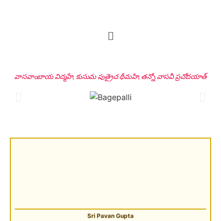
Sri Peddi Umakanth & Smt. Veena
Founder Donor, Hyderabad, Telangana
వాసవాంబాయ విద్మహే, కుసుమ పుత్రైచ థీమహి, తన్నో వాసవీ ప్రచోదయాత్
Sri Pavan Gupta
VIP Donor & TG State President, Hyderabad