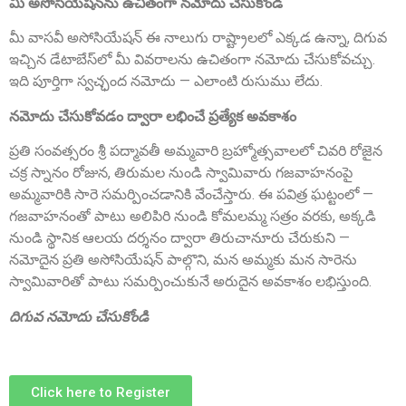
Sri P.D. Gurumurthy
మీ అసోసియేషన్‌ను ఉచితంగా నమోదు చేసుకోండి
Founder Donor, Chikkballapur, Karnataka
మీ వాసవీ అసోసియేషన్ ఈ నాలుగు రాష్ట్రాలలో ఎక్కడ ఉన్నా, దిగువ
ఇచ్చిన డేటాబేస్‌లో మీ వివరాలను ఉచితంగా నమోదు చేసుకోవచ్చు.
ఇది పూర్తిగా స్వచ్ఛంద నమోదు — ఎలాంటి రుసుము లేదు.
నమోదు చేసుకోవడం ద్వారా లభించే ప్రత్యేక అవకాశం
ప్రతి సంవత్సరం శ్రీ పద్మావతీ అమ్మవారి బ్రహ్మోత్సవాలలో చివరి రోజైన
చక్ర స్నానం రోజున, తిరుమల నుండి స్వామివారు గజవాహనంపై
అమ్మవారికి సారె సమర్పించడానికి వేంచేస్తారు. ఈ పవిత్ర ఘట్టంలో —
Sri Matta Raghavendra
గజవాహనంతో పాటు అలిపిరి నుండి కోమలమ్మ సత్రం వరకు, అక్కడి
Founder Donor, Bagepalli, Karnataka
నుండి స్థానిక ఆలయ దర్శనం ద్వారా తిరుచానూరు చేరుకుని —
నమోదైన ప్రతి అసోసియేషన్ పాల్గొని, మన అమ్మకు మన సారెను
స్వామివారితో పాటు సమర్పించుకునే అరుదైన అవకాశం లభిస్తుంది.
దిగువ నమోదు చేసుకోండి
Click here to Register