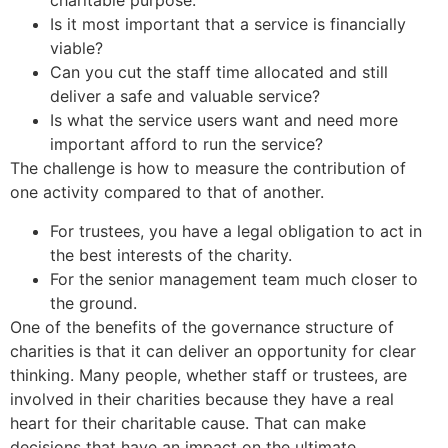
charitable purpose.
Is it most important that a service is financially
viable?
Dr. Lalitha Bharat
Karnataka State Advisor
Can you cut the staff time allocated and still
deliver a safe and valuable service?
Is what the service users want and need more
important afford to run the service?
The challenge is how to measure the contribution of
one activity compared to that of another.
For trustees, you have a legal obligation to act in
the best interests of the charity.
For the senior management team much closer to
Sri Kolluri Satyanarayana
the ground.
VIP Member, Tenali
One of the benefits of the governance structure of
charities is that it can deliver an opportunity for clear
thinking. Many people, whether staff or trustees, are
involved in their charities because they have a real
heart for their charitable cause. That can make
decisions that have an impact on the ultimate