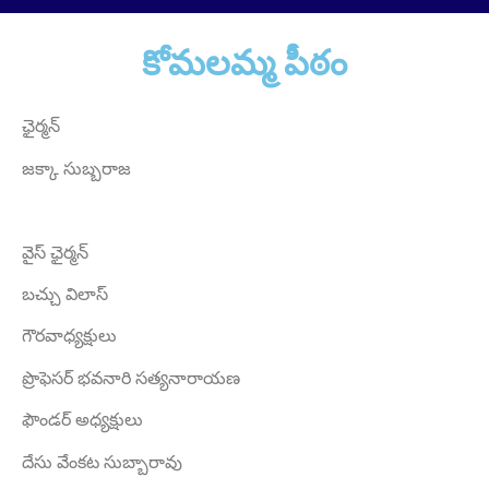
కోమలమ్మ పీఠం
ఛైర్మన్
జక్కా సుబ్బరాజ
Sri Grandhi Anil
Founder Donor, USA
వైస్ ఛైర్మన్
బచ్చు విలాస్
గౌరవాధ్యక్షులు
ప్రొఫెసర్ భవనారి సత్యనారాయణ
ఫౌండర్ అధ్యక్షులు
దేసు వేంకట సుబ్బారావు
Sri Anna Ranganayakulu
Founder Donor, Kanigiri, Prakasam Dist. AP