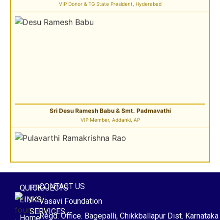
Sri Desu Ramesh Babu & Smt. Padmavathi
VIP Member, Addanki, AP
Sri Pulavarthi Ramakrishna Rao
CONTACT US
QUICK
PROJECTS
Founder Donor, Malkajgiri, Telangana
LINKS
/
Vasavi Foundation
SERVICES
Regd. Office. Bagepalli, Chikkballapur Dist. Karnataka
Home