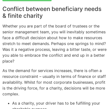
Sri DVVS Prasad & Smt. Subhashini
Conflict between beneficiary needs
VIP Member, Tirupati, AP
& finite charity
Whether you are part of the board of trustees or the
senior management team, you will inevitably sometimes
face a difficult decision about how to make resources
stretch to meet demands. Perhaps one springs to mind?
Was it a negative process, leaving a bitter taste, or were
you able to embrace the conflict and end up in a better
place?
Prof. Bhavanari Satyanarayana & Smt. Jayalakshmi
AP State President & Secretary, Guntur, AP
As the demand for services increases, there is often a
resource constraint – usually in terms of finance or staff
availability. Whilst for most corporate businesses, profit
is the driving force, for a charity, decisions will be more
complex.
As a charity, your driver has to be fulfilling your