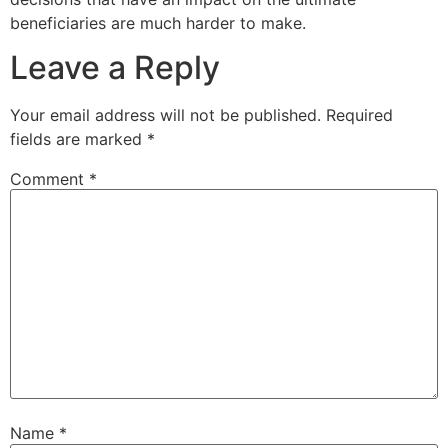
beneficiaries are much harder to make.
Leave a Reply
Sri Lavan
VIP Member, Newzland
Your email address will not be published.
Required
fields are marked
*
Comment
*
Sri Padarthi Rajeswara Rao
VIP Member, Hyderabad
Name
*