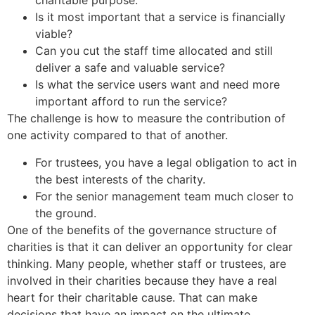
charitable purpose.
Is it most important that a service is financially
viable?
Can you cut the staff time allocated and still
deliver a safe and valuable service?
Is what the service users want and need more
important afford to run the service?
Sri Kolluri Satyanarayana
The challenge is how to measure the contribution of
VIP Member, Tenali
one activity compared to that of another.
For trustees, you have a legal obligation to act in
the best interests of the charity.
For the senior management team much closer to
the ground.
One of the benefits of the governance structure of
charities is that it can deliver an opportunity for clear
thinking. Many people, whether staff or trustees, are
Sri Lavan
involved in their charities because they have a real
VIP Member, Newzland
heart for their charitable cause. That can make
decisions that have an impact on the ultimate