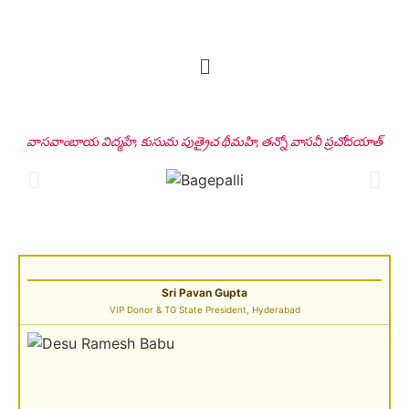
వాసవాంబాయ విద్మహే, కుసుమ పుత్రైచ థీమహి, తన్నో వాసవీ ప్రచోదయాత్
Sri Pavan Gupta
VIP Donor & TG State President, Hyderabad