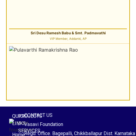
Sri Desu Ramesh Babu & Smt. Padmavathi
VIP Member, Addanki, AP
Sri Pulavarthi Ramakrishna Rao
Founder Donor, Malkajgiri, Telangana
CONTACT US
QUICK
PROJECTS
LINKS
/
Vasavi Foundation
SERVICES
Regd. Office. Bagepalli, Chikkballapur Dist. Karnataka
Home