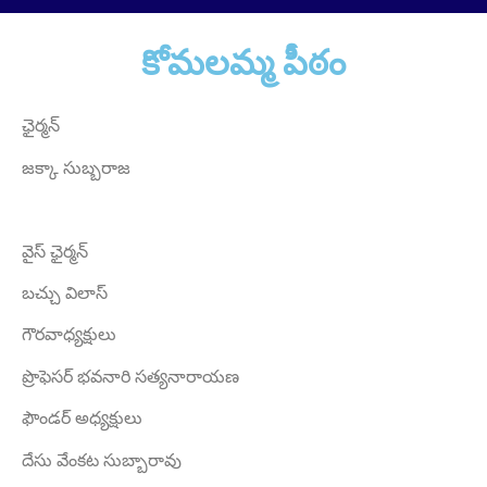
కోమలమ్మ పీఠం
Sri Grandhi Anil
Founder Donor, USA
ఛైర్మన్
జక్కా సుబ్బరాజ
వైస్ ఛైర్మన్
బచ్చు విలాస్
Sri Anna Ranganayakulu
గౌరవాధ్యక్షులు
Founder Donor, Kanigiri, Prakasam Dist. AP
ప్రొఫెసర్ భవనారి సత్యనారాయణ
ఫౌండర్ అధ్యక్షులు
దేసు వేంకట సుబ్బారావు