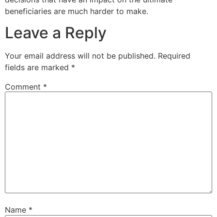
beneficiaries are much harder to make.
Leave a Reply
Your email address will not be published.
Required
fields are marked
*
Sri Padarthi Rajeswara Rao
Comment
*
VIP Member, Hyderabad
Sri K.R. Babu & Smt. Lakshmi Padmaja
VIP Member Hyderabad
Name
*