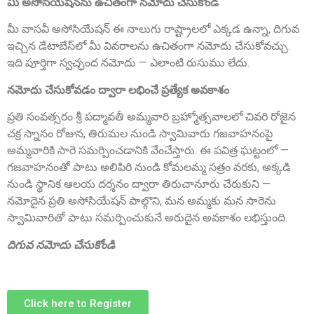
మీ అసోసియేషన్‌ను ఉచితంగా నమోదు చేసుకోండి
మీ వాసవీ అసోసియేషన్ ఈ నాలుగు రాష్ట్రాలలో ఎక్కడ ఉన్నా, దిగువ
ఇచ్చిన డేటాబేస్‌లో మీ వివరాలను ఉచితంగా నమోదు చేసుకోవచ్చు.
ఇది పూర్తిగా స్వచ్ఛంద నమోదు — ఎలాంటి రుసుము లేదు.
Sri Matta Raghavendra
Founder Donor, Bagepalli, Karnataka
నమోదు చేసుకోవడం ద్వారా లభించే ప్రత్యేక అవకాశం
ప్రతి సంవత్సరం శ్రీ పద్మావతీ అమ్మవారి బ్రహ్మోత్సవాలలో చివరి రోజైన
చక్ర స్నానం రోజున, తిరుమల నుండి స్వామివారు గజవాహనంపై
అమ్మవారికి సారె సమర్పించడానికి వేంచేస్తారు. ఈ పవిత్ర ఘట్టంలో —
గజవాహనంతో పాటు అలిపిరి నుండి కోమలమ్మ సత్రం వరకు, అక్కడి
నుండి స్థానిక ఆలయ దర్శనం ద్వారా తిరుచానూరు చేరుకుని —
నమోదైన ప్రతి అసోసియేషన్ పాల్గొని, మన అమ్మకు మన సారెను
స్వామివారితో పాటు సమర్పించుకునే అరుదైన అవకాశం లభిస్తుంది.
Sri DVVS Prasad & Smt. Subhashini
దిగువ నమోదు చేసుకోండి
VIP Member, Tirupati, AP
Click here to Register