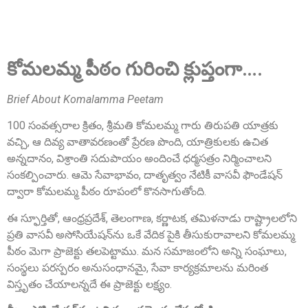
Sri A.S. Aswathanarayana Setty
కోమలమ్మ పీఠం గురించి క్లుప్తంగా….
Founder Donor, Gowribidanur, Karnataka
Brief About Komalamma Peetam
100 సంవత్సరాల క్రితం, శ్రీమతి కోమలమ్మ గారు తిరుపతి యాత్రకు
వచ్చి, ఆ దివ్య వాతావరణంతో ప్రేరణ పొంది, యాత్రికులకు ఉచిత
అన్నదానం, విశ్రాంతి సదుపాయం అందించే ధర్మసత్రం నిర్మించాలని
సంకల్పించారు. ఆమె సేవాభావం, దాతృత్వం నేటికీ వాసవీ ఫౌండేషన్
ద్వారా కోమలమ్మ పీఠం రూపంలో కొనసాగుతోంది.
Sri P.D. Gurumurthy
ఈ స్ఫూర్తితో, ఆంధ్రప్రదేశ్, తెలంగాణ, కర్ణాటక, తమిళనాడు రాష్ట్రాలలోని
Founder Donor, Chikkballapur, Karnataka
ప్రతి వాసవీ అసోసియేషన్‌ను ఒకే వేదిక పైకి తీసుకురావాలని కోమలమ్మ
పీఠం మెగా ప్రాజెక్టు తలపెట్టాము. మన సమాజంలోని అన్ని సంఘాలు,
సంస్థలు పరస్పరం అనుసంధానమై, సేవా కార్యక్రమాలను మరింత
విస్తృతం చేయాలన్నదే ఈ ప్రాజెక్టు లక్ష్యం.