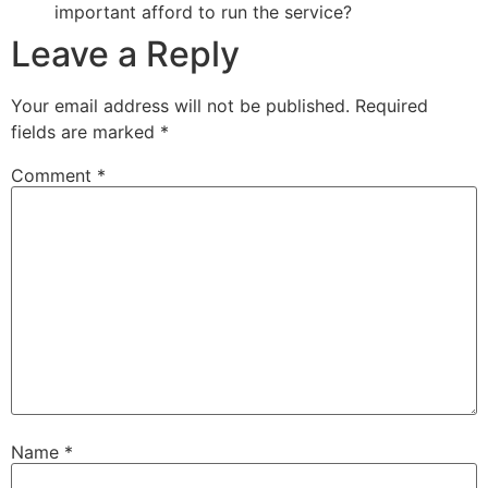
important afford to run the service?
Sri Kolluri Satyanarayana
VIP Member, Tenali
Leave a Reply
Your email address will not be published.
Required
fields are marked
*
Comment
*
Sri Lavan
VIP Member, Newzland
Name
*