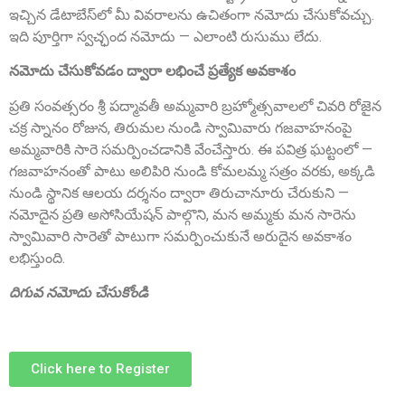
ఇచ్చిన డేటాబేస్‌లో మీ వివరాలను ఉచితంగా నమోదు చేసుకోవచ్చు.
ఇది పూర్తిగా స్వచ్ఛంద నమోదు — ఎలాంటి రుసుము లేదు.
నమోదు చేసుకోవడం ద్వారా లభించే ప్రత్యేక అవకాశం
ప్రతి సంవత్సరం శ్రీ పద్మావతీ అమ్మవారి బ్రహ్మోత్సవాలలో చివరి రోజైన
చక్ర స్నానం రోజున, తిరుమల నుండి స్వామివారు గజవాహనంపై
అమ్మవారికి సారె సమర్పించడానికి వేంచేస్తారు. ఈ పవిత్ర ఘట్టంలో —
Sri P.D. Gurumurthy
గజవాహనంతో పాటు అలిపిరి నుండి కోమలమ్మ సత్రం వరకు, అక్కడి
Founder Donor, Chikkballapur, Karnataka
నుండి స్థానిక ఆలయ దర్శనం ద్వారా తిరుచానూరు చేరుకుని —
నమోదైన ప్రతి అసోసియేషన్ పాల్గొని, మన అమ్మకు మన సారెను
స్వామివారి సారెతో పాటుగా సమర్పించుకునే అరుదైన అవకాశం
లభిస్తుంది.
దిగువ నమోదు చేసుకోండి
Click here to Register
Sri Matta Raghavendra
Founder Donor, Bagepalli, Karnataka