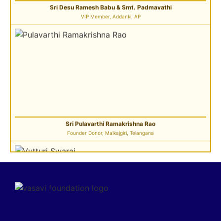
Sri Pulavarthi Ramakrishna Rao
Founder Donor, Malkajgiri, Telangana
Sri Vutturi Swaraj & Smt. Sneha
Founder Donor & TG State Secretary, Hyderabad