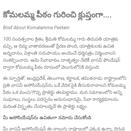
కోమలమ్మ పీఠం గురించి క్లుప్తంగా….
Brief About Komalamma Peetam
100 సంవత్సరాల క్రితం, శ్రీమతి కోమలమ్మ గారు తిరుపతి యాత్రకు
వచ్చి, ఆ దివ్య వాతావరణంతో ప్రేరణ పొంది, యాత్రికులకు ఉచిత
Sri Anna Ranganayakulu
Founder Donor, Kanigiri, Prakasam Dist. AP
అన్నదానం, విశ్రాంతి సదుపాయం అందించే ధర్మసత్రం నిర్మించాలని
సంకల్పించారు. ఆమె సేవాభావం, దాతృత్వం నేటికీ వాసవీ ఫౌండేషన్
ద్వారా కోమలమ్మ పీఠం రూపంలో వెలుగులోనికి వస్తుంది.
ఈ స్ఫూర్తితో, ఆంధ్రప్రదేశ్, తెలంగాణ, కర్ణాటక, తమిళనాడు రాష్ట్రాలలోని
ప్రతి వాసవీ అసోసియేషన్‌ను ఒకే వేదిక పైకి తీసుకురావాలని కోమలమ్మ
పీఠం ఒక మంచి/గొప్ప ప్రాజెక్టు తలపెట్టాము. మన సమాజంలోని అన్ని
సంఘాలు, సంస్థలు పరస్పరం అనుసంధానమై, సేవా కార్యక్రమాలను
మరింత విస్తృతం చేయాలన్నదే ఈ ప్రాజెక్టు లక్ష్యం.
Sri A.S. Aswathanarayana Setty
మీ అసోసియేషన్‌ను ఉచితంగా నమోదు చేసుకోండి
Founder Donor, Gowribidanur, Karnataka
మీ వాసవీ అసోసియేషన్ ఈ నాలుగు రాష్ట్రాలలో ఎక్కడ ఉన్నా, దిగువ