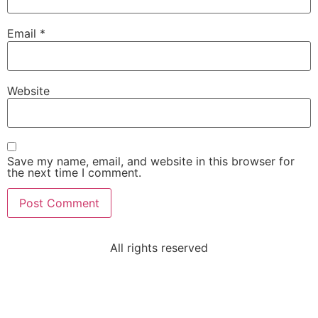
Sri Padarthi Rajeswara Rao
Email
*
VIP Member, Hyderabad
Website
Save my name, email, and website in this browser for
the next time I comment.
Sri K.R. Babu & Smt. Lakshmi Padmaja
VIP Member Hyderabad
All rights reserved