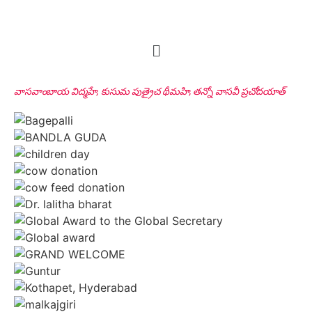
Sri Desu Venkata Ranga Rao
VIP Donor, Tenali, AP
వాసవాంబాయ విద్మహే, కుసుమ పుత్రైచ థీమహి, తన్నో వాసవీ ప్రచోదయాత్
Sri Peddi Umakanth & Smt. Veena
Founder Donor, Hyderabad, Telangana