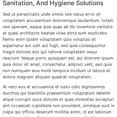
Sanitation, And Hygiene Solutions
Sed ut perspiciatis unde omnis iste natus error sit
voluptatem accusantium doloremque laudantium, totam
rem aperiam, eaque ipsa quae ab illo inventore veritatis
et quasi architecto beatae vitae dicta sunt explicabo.
Nemo enim ipsam voluptatem quia voluptas sit
aspernatur aut odit aut fugit, sed quia consequuntur
magni dolores eos qui ratione voluptatem sequi
Sri DVVS Prasad & Smt. Subhashini
nesciunt. Neque porro quisquam est, qui dolorem ipsum
VIP Member, Tirupati, AP
quia dolor sit amet, consectetur, adipisci velit, sed quia
non numquam eius modi tempora incidunt ut labore et
dolore magnam aliquam quaerat voluptatem.
At vero eos et accusamus et iusto odio dignissimos
ducimus qui blanditiis praesentium voluptatum deleniti
atque corrupti quos dolores et quas molestias excepturi
sint occaecati cupiditate non provident, similique sunt in
culpa qui officia deserunt mollitia animi, id est laborum
Prof. Bhavanari Satyanarayana & Smt. Jayalakshmi