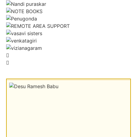
Sri Pavan Gupta
VIP Donor & TG State President, Hyderabad
Sri Desu Ramesh Babu & Smt. Padmavathi
VIP Member, Addanki, AP