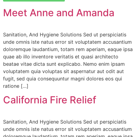
Meet Anne and Amanda
Sri DVVS Prasad & Smt. Subhashini
VIP Member, Tirupati, AP
Sanitation, And Hygiene Solutions Sed ut perspiciatis
unde omnis iste natus error sit voluptatem accusantium
doloremque laudantium, totam rem aperiam, eaque ipsa
quae ab illo inventore veritatis et quasi architecto
beatae vitae dicta sunt explicabo. Nemo enim ipsam
voluptatem quia voluptas sit aspernatur aut odit aut
fugit, sed quia consequuntur magni dolores eos qui
ratione […]
Prof. Bhavanari Satyanarayana & Smt. Jayalakshmi
California Fire Relief
AP State President & Secretary, Guntur, AP
Sanitation, And Hygiene Solutions Sed ut perspiciatis
unde omnis iste natus error sit voluptatem accusantium
doloremque laudantium, totam rem aperiam, eaque ipsa