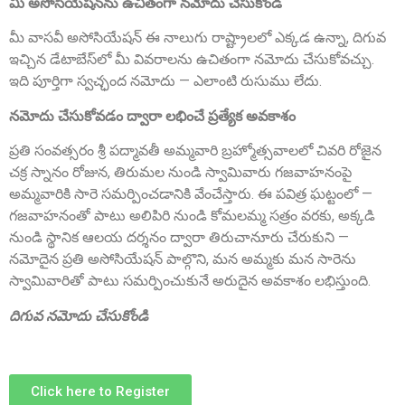
మీ అసోసియేషన్‌ను ఉచితంగా నమోదు చేసుకోండి
Sri P.D. Gurumurthy
మీ వాసవీ అసోసియేషన్ ఈ నాలుగు రాష్ట్రాలలో ఎక్కడ ఉన్నా, దిగువ
Founder Donor, Chikkballapur, Karnataka
ఇచ్చిన డేటాబేస్‌లో మీ వివరాలను ఉచితంగా నమోదు చేసుకోవచ్చు.
ఇది పూర్తిగా స్వచ్ఛంద నమోదు — ఎలాంటి రుసుము లేదు.
నమోదు చేసుకోవడం ద్వారా లభించే ప్రత్యేక అవకాశం
ప్రతి సంవత్సరం శ్రీ పద్మావతీ అమ్మవారి బ్రహ్మోత్సవాలలో చివరి రోజైన
చక్ర స్నానం రోజున, తిరుమల నుండి స్వామివారు గజవాహనంపై
అమ్మవారికి సారె సమర్పించడానికి వేంచేస్తారు. ఈ పవిత్ర ఘట్టంలో —
గజవాహనంతో పాటు అలిపిరి నుండి కోమలమ్మ సత్రం వరకు, అక్కడి
నుండి స్థానిక ఆలయ దర్శనం ద్వారా తిరుచానూరు చేరుకుని —
Sri Matta Raghavendra
నమోదైన ప్రతి అసోసియేషన్ పాల్గొని, మన అమ్మకు మన సారెను
Founder Donor, Bagepalli, Karnataka
స్వామివారితో పాటు సమర్పించుకునే అరుదైన అవకాశం లభిస్తుంది.
దిగువ నమోదు చేసుకోండి
Click here to Register