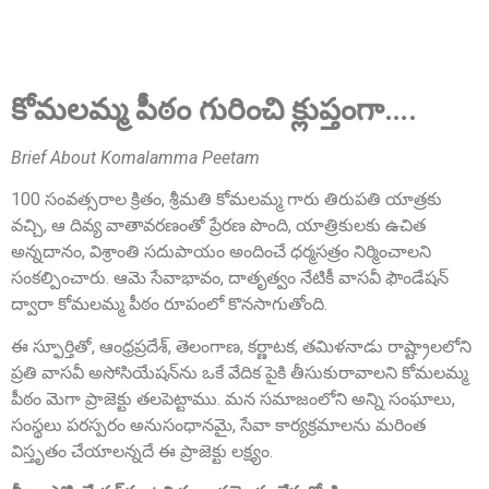
Sri Anna Ranganayakulu
Founder Donor, Kanigiri, Prakasam Dist. AP
కోమలమ్మ పీఠం గురించి క్లుప్తంగా….
Brief About Komalamma Peetam
100 సంవత్సరాల క్రితం, శ్రీమతి కోమలమ్మ గారు తిరుపతి యాత్రకు
వచ్చి, ఆ దివ్య వాతావరణంతో ప్రేరణ పొంది, యాత్రికులకు ఉచిత
అన్నదానం, విశ్రాంతి సదుపాయం అందించే ధర్మసత్రం నిర్మించాలని
Sri A.S. Aswathanarayana Setty
సంకల్పించారు. ఆమె సేవాభావం, దాతృత్వం నేటికీ వాసవీ ఫౌండేషన్
Founder Donor, Gowribidanur, Karnataka
ద్వారా కోమలమ్మ పీఠం రూపంలో కొనసాగుతోంది.
ఈ స్ఫూర్తితో, ఆంధ్రప్రదేశ్, తెలంగాణ, కర్ణాటక, తమిళనాడు రాష్ట్రాలలోని
ప్రతి వాసవీ అసోసియేషన్‌ను ఒకే వేదిక పైకి తీసుకురావాలని కోమలమ్మ
పీఠం మెగా ప్రాజెక్టు తలపెట్టాము. మన సమాజంలోని అన్ని సంఘాలు,
సంస్థలు పరస్పరం అనుసంధానమై, సేవా కార్యక్రమాలను మరింత
విస్తృతం చేయాలన్నదే ఈ ప్రాజెక్టు లక్ష్యం.