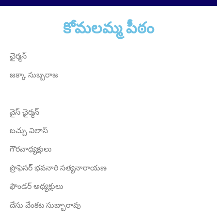
Founder Donor, USA
కోమలమ్మ పీఠం
ఛైర్మన్
జక్కా సుబ్బరాజ
Sri Grandhi Anil
వైస్ ఛైర్మన్
Founder Donor, USA
బచ్చు విలాస్
గౌరవాధ్యక్షులు
ప్రొఫెసర్ భవనారి సత్యనారాయణ
ఫౌండర్ అధ్యక్షులు
దేసు వేంకట సుబ్బారావు