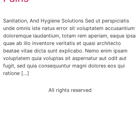
Sanitation, And Hygiene Solutions Sed ut perspiciatis
unde omnis iste natus error sit voluptatem accusantium
doloremque laudantium, totam rem aperiam, eaque ipsa
quae ab illo inventore veritatis et quasi architecto
Dr. P. Krishna murthy
beatae vitae dicta sunt explicabo. Nemo enim ipsam
VIP Member Vijayawada, A.P.
voluptatem quia voluptas sit aspernatur aut odit aut
fugit, sed quia consequuntur magni dolores eos qui
ratione […]
All rights reserved
Sri Munaga Ramesh
Founder Member, Rajahmundry, A.P.