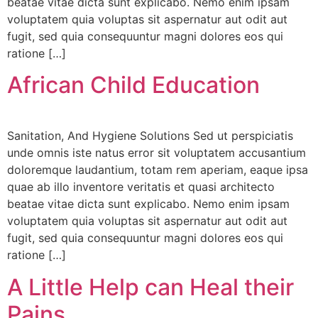
beatae vitae dicta sunt explicabo. Nemo enim ipsam
voluptatem quia voluptas sit aspernatur aut odit aut
fugit, sed quia consequuntur magni dolores eos qui
ratione […]
African Child Education
Sri K.R. Babu & Smt. Lakshmi Padmaja
VIP Member Hyderabad
Sanitation, And Hygiene Solutions Sed ut perspiciatis
unde omnis iste natus error sit voluptatem accusantium
doloremque laudantium, totam rem aperiam, eaque ipsa
quae ab illo inventore veritatis et quasi architecto
beatae vitae dicta sunt explicabo. Nemo enim ipsam
voluptatem quia voluptas sit aspernatur aut odit aut
fugit, sed quia consequuntur magni dolores eos qui
ratione […]
Sri Pathi Seetharamaiah
VIP Member, Bangalore
A Little Help can Heal their
Pains