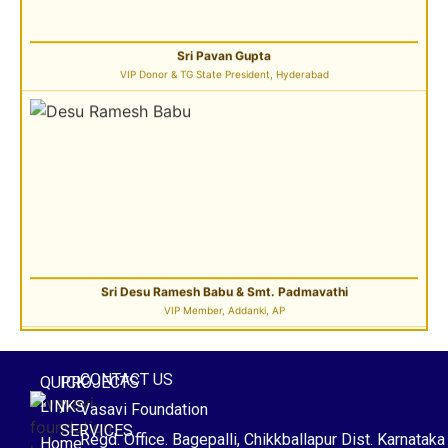
Sri Desu Ramesh Babu & Smt. Padmavathi
VIP Member, Addanki, AP
CONTACT US
QUICK
PROJECTS
LINKS
/
Vasavi Foundation
Sri Pulavarthi Ramakrishna Rao
SERVICES
Founder Donor, Malkajgiri, Telangana
Regd. Office. Bagepalli, Chikkballapur Dist. Karnataka
Home