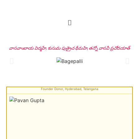
Sri Peddi Umakanth & Smt. Veena
వాసవాంబాయ విద్మహే, కుసుమ పుత్రైచ థీమహి, తన్నో వాసవీ ప్రచోదయాత్
Founder Donor, Hyderabad, Telangana
Sri Pavan Gupta
VIP Donor & TG State President, Hyderabad