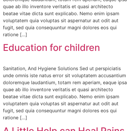
quae ab illo inventore veritatis et quasi architecto
beatae vitae dicta sunt explicabo. Nemo enim ipsam
voluptatem quia voluptas sit aspernatur aut odit aut
Dr. Lalitha Bharat
fugit, sed quia consequuntur magni dolores eos qui
Karnataka State Advisor
ratione […]
Education for children
Sanitation, And Hygiene Solutions Sed ut perspiciatis
unde omnis iste natus error sit voluptatem accusantium
doloremque laudantium, totam rem aperiam, eaque ipsa
quae ab illo inventore veritatis et quasi architecto
Sri Kolluri Satyanarayana
beatae vitae dicta sunt explicabo. Nemo enim ipsam
VIP Member, Tenali
voluptatem quia voluptas sit aspernatur aut odit aut
fugit, sed quia consequuntur magni dolores eos qui
ratione […]
A Little Help can Heal Pains