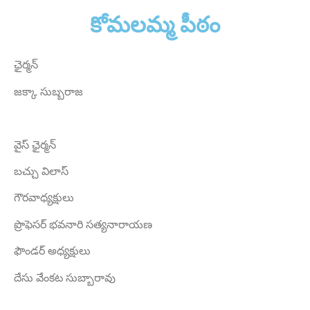
Sri Grandhi Anil
కోమలమ్మ పీఠం
Founder Donor, USA
ఛైర్మన్
జక్కా సుబ్బరాజ
వైస్ ఛైర్మన్
బచ్చు విలాస్
Sri Anna Ranganayakulu
Founder Donor, Kanigiri, Prakasam Dist. AP
గౌరవాధ్యక్షులు
ప్రొఫెసర్ భవనారి సత్యనారాయణ
ఫౌండర్ అధ్యక్షులు
దేసు వేంకట సుబ్బారావు