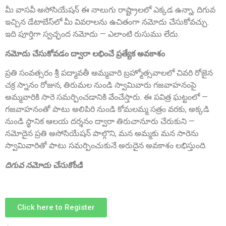
మీ వాసవీ అసోసియేషన్ ఈ నాలుగు రాష్ట్రాలలో ఎక్కడ ఉన్నా, దిగువ
ఇచ్చిన డేటాబేస్‌లో మీ వివరాలను ఉచితంగా నమోదు చేసుకోవచ్చు.
Sri Matta Raghavendra
ఇది పూర్తిగా స్వచ్ఛంద నమోదు — ఎలాంటి రుసుము లేదు.
Founder Donor, Bagepalli, Karnataka
నమోదు చేసుకోవడం ద్వారా లభించే ప్రత్యేక అవకాశం
ప్రతి సంవత్సరం శ్రీ పద్మావతీ అమ్మవారి బ్రహ్మోత్సవాలలో చివరి రోజైన
చక్ర స్నానం రోజున, తిరుమల నుండి స్వామివారు గజవాహనంపై
అమ్మవారికి సారె సమర్పించడానికి వేంచేస్తారు. ఈ పవిత్ర ఘట్టంలో —
గజవాహనంతో పాటు అలిపిరి నుండి కోమలమ్మ సత్రం వరకు, అక్కడి
నుండి స్థానిక ఆలయ దర్శనం ద్వారా తిరుచానూరు చేరుకుని —
నమోదైన ప్రతి అసోసియేషన్ పాల్గొని, మన అమ్మకు మన సారెను
స్వామివారితో పాటు సమర్పించుకునే అరుదైన అవకాశం లభిస్తుంది.
Sri DVVS Prasad & Smt. Subhashini
VIP Member, Tirupati, AP
దిగువ నమోదు చేసుకోండి
Click here to Register