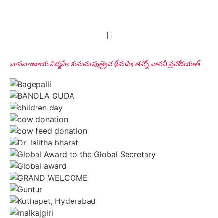
వాసవాంబాయ విద్మహే, కుసుమ పుత్రైచ థీమహి, తన్నో వాసవీ ప్రచోదయాత్
Sri Desu Venkata Ranga Rao
VIP Donor, Tenali, AP
Sri Peddi Umakanth & Smt. Veena
Founder Donor, Hyderabad, Telangana