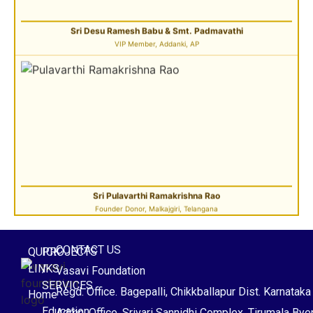
Sri Pulavarthi Ramakrishna Rao
Founder Donor, Malkajgiri, Telangana
CONTACT US
QUICK
PROJECTS
LINKS
/
Vasavi Foundation
SERVICES
Regd. Office. Bagepalli, Chikkballapur Dist. Karnataka
Home
Sri Vutturi Swaraj & Smt. Sneha
Education
Admn. Office. Srivari Sannidhi Complex, Tirumala By