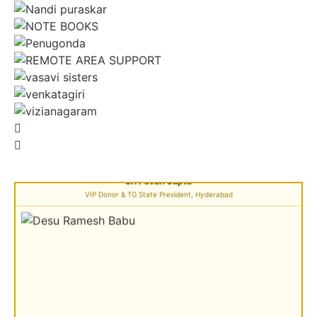
Sri Pavan Gupta
VIP Donor & TG State President, Hyderabad
Sri Desu Ramesh Babu & Smt. Padmavathi
VIP Member, Addanki, AP