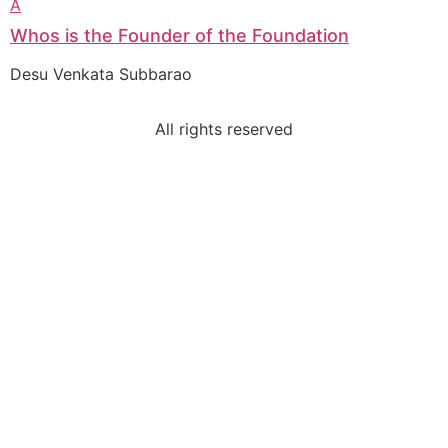
A
Whos is the Founder of the Foundation
Desu Venkata Subbarao
Prof. Bhavanari Satyanarayana & Smt. Jayalakshmi
AP State President & Secretary, Guntur, AP
All rights reserved
Dr. Lalitha Bharat
Karnataka State Advisor