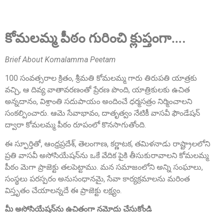
Sri A.S. Aswathanarayana Setty
Founder Donor, Gowribidanur, Karnataka
కోమలమ్మ పీఠం గురించి క్లుప్తంగా….
Brief About Komalamma Peetam
100 సంవత్సరాల క్రితం, శ్రీమతి కోమలమ్మ గారు తిరుపతి యాత్రకు
వచ్చి, ఆ దివ్య వాతావరణంతో ప్రేరణ పొంది, యాత్రికులకు ఉచిత
అన్నదానం, విశ్రాంతి సదుపాయం అందించే ధర్మసత్రం నిర్మించాలని
సంకల్పించారు. ఆమె సేవాభావం, దాతృత్వం నేటికీ వాసవీ ఫౌండేషన్
ద్వారా కోమలమ్మ పీఠం రూపంలో కొనసాగుతోంది.
Sri P.D. Gurumurthy
Founder Donor, Chikkballapur, Karnataka
ఈ స్ఫూర్తితో, ఆంధ్రప్రదేశ్, తెలంగాణ, కర్ణాటక, తమిళనాడు రాష్ట్రాలలోని
ప్రతి వాసవీ అసోసియేషన్‌ను ఒకే వేదిక పైకి తీసుకురావాలని కోమలమ్మ
పీఠం మెగా ప్రాజెక్టు తలపెట్టాము. మన సమాజంలోని అన్ని సంఘాలు,
సంస్థలు పరస్పరం అనుసంధానమై, సేవా కార్యక్రమాలను మరింత
విస్తృతం చేయాలన్నదే ఈ ప్రాజెక్టు లక్ష్యం.
మీ అసోసియేషన్‌ను ఉచితంగా నమోదు చేసుకోండి