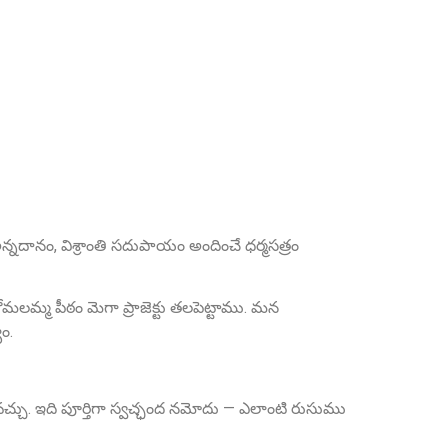
Smt. Grandhi Sailaja
Founder Donor, USA
అన్నదానం, విశ్రాంతి సదుపాయం అందించే ధర్మసత్రం
Sri Grandhi Anil
 కోమలమ్మ పీఠం మెగా ప్రాజెక్టు తలపెట్టాము. మన
Founder Donor, USA
ం.
చ్చు. ఇది పూర్తిగా స్వచ్ఛంద నమోదు — ఎలాంటి రుసుము