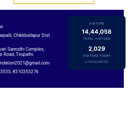
Sri Pulavarthi Ramakrishna Rao
Founder Donor, Malkajgiri, Telangana
VISITORS
on
14,44,058
epalli, Chikkballapur Dist.
TOTAL VISITORS
2,029
ivari Sannidhi Complex,
 Road, Tirupathi.
VISITORS TODAY
LIVECOUNTER
oundation2021@gmail.com
053535, 8310355276
Sri Vutturi Swaraj & Smt. Sneha
Founder Donor & TG State Secretary, Hyderabad