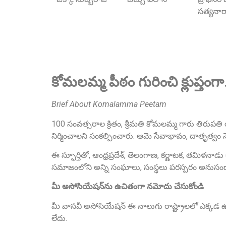
సత్యన
కోమలమ్మ పీఠం గురించి క్లుప్తంగ
Brief About Komalamma Peetam
100 సంవత్సరాల క్రితం, శ్రీమతి కోమలమ్మ గారు తిరుపతి
నిర్మించాలని సంకల్పించారు. ఆమె సేవాభావం, దాతృత్వం 
ఈ స్ఫూర్తితో, ఆంధ్రప్రదేశ్, తెలంగాణ, కర్ణాటక, తమిళనాడ
సమాజంలోని అన్ని సంఘాలు, సంస్థలు పరస్పరం అనుసంధానమై
మీ అసోసియేషన్‌ను ఉచితంగా నమోదు చేసుకోండి
మీ వాసవీ అసోసియేషన్ ఈ నాలుగు రాష్ట్రాలలో ఎక్కడ ఉ
లేదు.