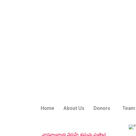
Home
About Us
Donors
Team
వాసవాంబాయ విద్మహే, కుసుమ పుత్రైచ