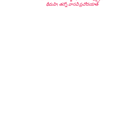
థీమహి, తన్నో వాసవీ ప్రచోదయాత్