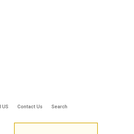
Sri Peddi Umakanth & Smt. Veena
Founder Donor, Hyderabad, Telangana
N US
Contact Us
Search