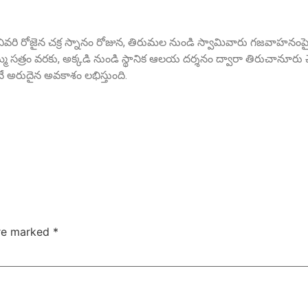
ో చివరి రోజైన చక్ర స్నానం రోజున, తిరుమల నుండి స్వామివారు గజవాహనంపై అ
త్రం వరకు, అక్కడి నుండి స్థానిక ఆలయ దర్శనం ద్వారా తిరుచానూరు చే
 అరుదైన అవకాశం లభిస్తుంది.
are marked
*