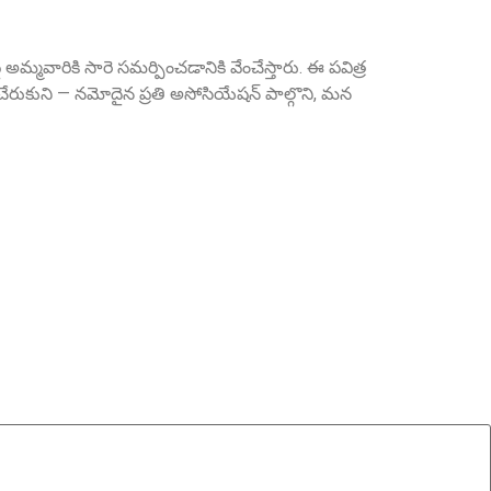
మ్మవారికి సారె సమర్పించడానికి వేంచేస్తారు. ఈ పవిత్ర
Sri Anna Ranganayakulu
రుకుని — నమోదైన ప్రతి అసోసియేషన్ పాల్గొని, మన
Founder Donor, Kanigiri, Prakasam Dist. AP
Sri A.S. Aswathanarayana Setty
Founder Donor, Gowribidanur, Karnataka