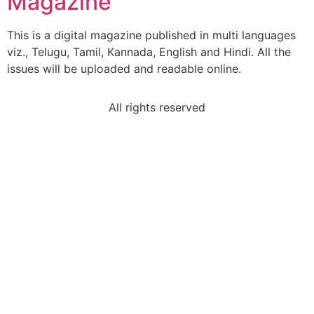
Magazine
This is a digital magazine published in multi languages
viz., Telugu, Tamil, Kannada, English and Hindi. All the
issues will be uploaded and readable online.
All rights reserved
Sri DVVS Prasad & Smt. Subhashini
VIP Member, Tirupati, AP
Prof. Bhavanari Satyanarayana & Smt. Jayalakshmi
AP State President & Secretary, Guntur, AP