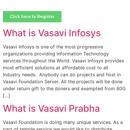
Click here to Register
What is Vasavi Infosys
Sri Anna Ranganayakulu
Founder Donor, Kanigiri, Prakasam Dist. AP
Vasavi Infosys is one of the most progressive
organizations providing Information Technology
services throughout the World. Vasavi Infosys provides
most efficient solutions at affordable cost to all
Industry needs. Anybody can do projects and host in
Vasavi Foundation Server. All the projects will be done
under return gift to the doners and exempted from 80G
[…]
What is Vasavi Prabha
Sri A.S. Aswathanarayana Setty
Founder Donor, Gowribidanur, Karnataka
Vasavi Foundation is doing many unique services. As a
part of temple service we would like to distribute