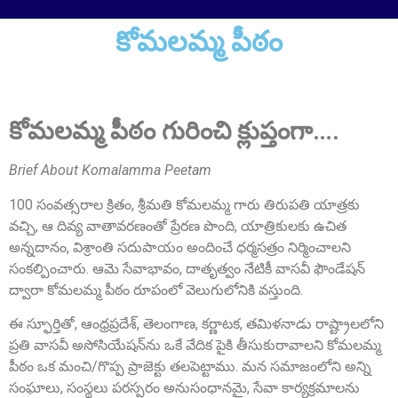
కోమలమ్మ పీఠం
Sri Pulavarthi Ramakrishna Rao
Founder Donor, Malkajgiri, Telangana
కోమలమ్మ పీఠం గురించి క్లుప్తంగా….
Brief About Komalamma Peetam
100 సంవత్సరాల క్రితం, శ్రీమతి కోమలమ్మ గారు తిరుపతి యాత్రకు
వచ్చి, ఆ దివ్య వాతావరణంతో ప్రేరణ పొంది, యాత్రికులకు ఉచిత
అన్నదానం, విశ్రాంతి సదుపాయం అందించే ధర్మసత్రం నిర్మించాలని
సంకల్పించారు. ఆమె సేవాభావం, దాతృత్వం నేటికీ వాసవీ ఫౌండేషన్
Sri Vutturi Swaraj & Smt. Sneha
ద్వారా కోమలమ్మ పీఠం రూపంలో వెలుగులోనికి వస్తుంది.
Founder Donor & TG State Secretary, Hyderabad
ఈ స్ఫూర్తితో, ఆంధ్రప్రదేశ్, తెలంగాణ, కర్ణాటక, తమిళనాడు రాష్ట్రాలలోని
ప్రతి వాసవీ అసోసియేషన్‌ను ఒకే వేదిక పైకి తీసుకురావాలని కోమలమ్మ
పీఠం ఒక మంచి/గొప్ప ప్రాజెక్టు తలపెట్టాము. మన సమాజంలోని అన్ని
సంఘాలు, సంస్థలు పరస్పరం అనుసంధానమై, సేవా కార్యక్రమాలను