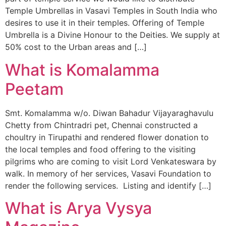
Temple Umbrellas in Vasavi Temples in South India who
desires to use it in their temples. Offering of Temple
Umbrella is a Divine Honour to the Deities. We supply at
50% cost to the Urban areas and […]
What is Komalamma
Sri P.D. Gurumurthy
Peetam
Founder Donor, Chikkballapur, Karnataka
Smt. Komalamma w/o. Diwan Bahadur Vijayaraghavulu
Chetty from Chintradri pet, Chennai constructed a
choultry in Tirupathi and rendered flower donation to
the local temples and food offering to the visiting
pilgrims who are coming to visit Lord Venkateswara by
walk. In memory of her services, Vasavi Foundation to
render the following services. Listing and identify […]
Sri Matta Raghavendra
What is Arya Vysya
Founder Donor, Bagepalli, Karnataka