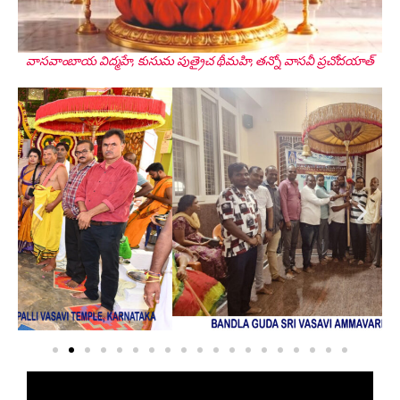
Smt. Shwetha Ganjam
Global Secretary, Bagepalli
వాసవాంబాయ విద్మహే, కుసుమ పుత్రైచ థీమహి, తన్నో వాసవీ ప్రచోదయాత్
Sri Perla Satyanarayana
Founder Donor, USA