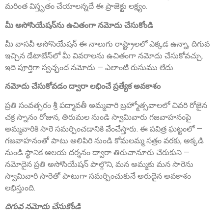
మరింత విస్తృతం చేయాలన్నదే ఈ ప్రాజెక్టు లక్ష్యం.
మీ అసోసియేషన్‌ను ఉచితంగా నమోదు చేసుకోండి
మీ వాసవీ అసోసియేషన్ ఈ నాలుగు రాష్ట్రాలలో ఎక్కడ ఉన్నా, దిగువ
Smt. Grandhi Sailaja
ఇచ్చిన డేటాబేస్‌లో మీ వివరాలను ఉచితంగా నమోదు చేసుకోవచ్చు.
Founder Donor, USA
ఇది పూర్తిగా స్వచ్ఛంద నమోదు — ఎలాంటి రుసుము లేదు.
నమోదు చేసుకోవడం ద్వారా లభించే ప్రత్యేక అవకాశం
ప్రతి సంవత్సరం శ్రీ పద్మావతీ అమ్మవారి బ్రహ్మోత్సవాలలో చివరి రోజైన
చక్ర స్నానం రోజున, తిరుమల నుండి స్వామివారు గజవాహనంపై
అమ్మవారికి సారె సమర్పించడానికి వేంచేస్తారు. ఈ పవిత్ర ఘట్టంలో —
గజవాహనంతో పాటు అలిపిరి నుండి కోమలమ్మ సత్రం వరకు, అక్కడి
నుండి స్థానిక ఆలయ దర్శనం ద్వారా తిరుచానూరు చేరుకుని —
నమోదైన ప్రతి అసోసియేషన్ పాల్గొని, మన అమ్మకు మన సారెను
Sri Grandhi Anil
స్వామివారి సారెతో పాటుగా సమర్పించుకునే అరుదైన అవకాశం
Founder Donor, USA
లభిస్తుంది.
దిగువ నమోదు చేసుకోండి