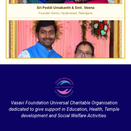
Sri Pavan Gupta
VIP Donor & TG State President, Hyderabad
Sri Desu Ramesh Babu & Smt. Padmavathi
VIP Member, Addanki, AP
Vasavi Foundation Universal Charitable Organisation
dedicated to give support in Education, Health, Temple
development and Social Welfare Activities.