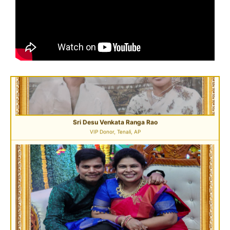
Sri Desu Venkata Ranga Rao
VIP Donor, Tenali, AP
Sri Peddi Umakanth & Smt. Veena
Founder Donor, Hyderabad, Telangana