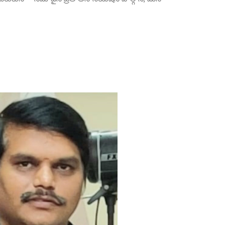
Sri P.D. Gurumurthy
Founder Donor, Chikkballapur, Karnataka
Sri Matta Raghavendra
Founder Donor, Bagepalli, Karnataka