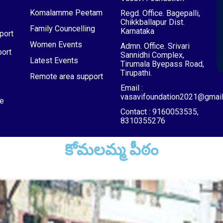
Komalamme Peetam
Regd. Office. Bagepalli,
Chikkballapur Dist.
Family Councelling
Karnataka
port
Women Events
Admn. Office. Srivari
ort
Sannidhi Complex,
Latest Events
Tirumala Byepass Road,
Tirupathi.
Remote area support
Email :
vasavifoundation2021@gmai
e
Contact : 9160053535,
8310355276
కోమలమ్మ పీఠం