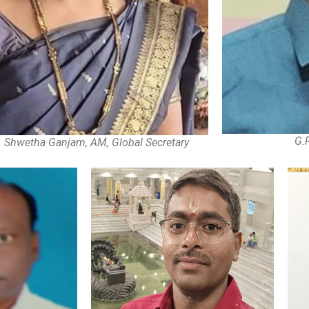
G.
 Shwetha Ganjam, AM, Global Secretary