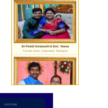
Sri Pavan Gupta
VIP Donor & TG State President, Hyderabad
Sri Desu Ramesh Babu & Smt. Padmavathi
VIP Member, Addanki, AP
VISITORS