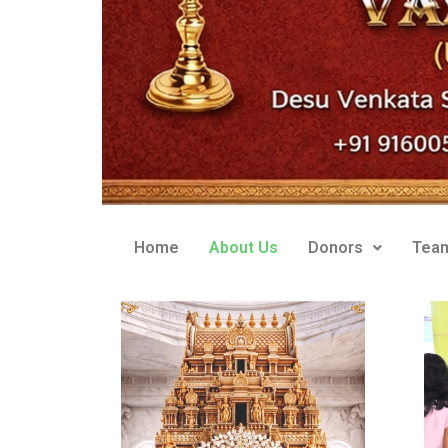
Home
About Us
Donors
Tea