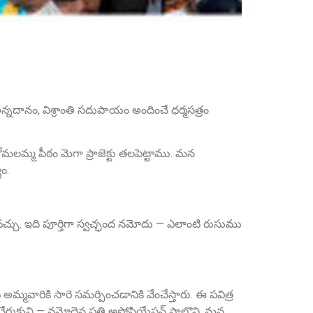
Sri Anna Ranganayakulu
అన్నదానం, విశ్రాంతి సదుపాయం అందించే ధర్మసత్రం
Founder Donor, Kanigiri, Prakasam Dist. AP
 కోమలమ్మ పీఠం మెగా ప్రాజెక్టు తలపెట్టాము. మన
ం.
చ్చు. ఇది పూర్తిగా స్వచ్ఛంద నమోదు — ఎలాంటి రుసుము
Sri A.S. Aswathanarayana Setty
Founder Donor, Gowribidanur, Karnataka
మ్మవారికి సారె సమర్పించడానికి వేంచేస్తారు. ఈ పవిత్ర
రుకుని — నమోదైన ప్రతి అసోసియేషన్ పాల్గొని, మన