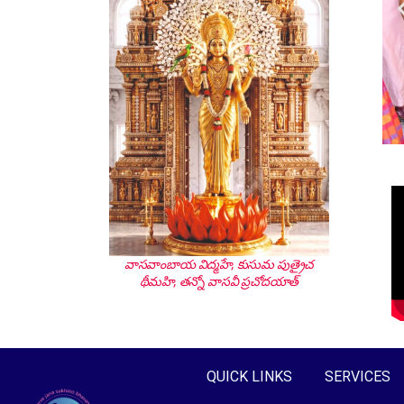
వాసవాంబాయ విద్మహే, కుసుమ పుత్రైచ
థీమహి, తన్నో వాసవీ ప్రచోదయాత్
QUICK LINKS
SERVICES