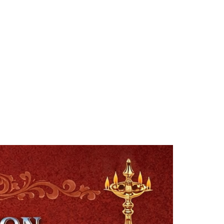
Smt. Shwetha Ganjam
Global Secretary, Bagepalli
Sri Perla Satyanarayana
Founder Donor, USA