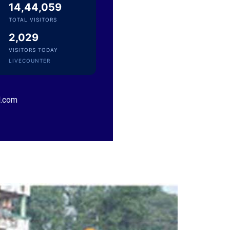
14,44,060
TOTAL VISITORS
2,029
Sri Pulavarthi Ramakrishna Rao
VISITORS TODAY
Founder Donor, Malkajgiri, Telangana
LIVECOUNTER
l.com
Sri Vutturi Swaraj & Smt. Sneha
Founder Donor & TG State Secretary, Hyderabad