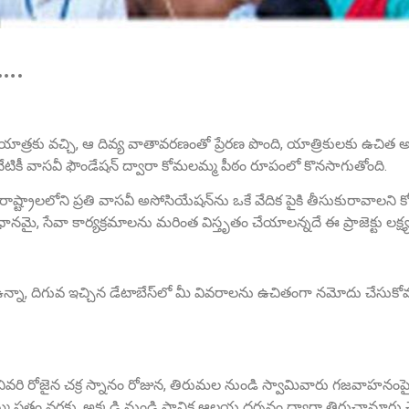
ా….
 యాత్రకు వచ్చి, ఆ దివ్య వాతావరణంతో ప్రేరణ పొంది, యాత్రికులకు ఉచిత 
నేటికీ వాసవీ ఫౌండేషన్ ద్వారా కోమలమ్మ పీఠం రూపంలో కొనసాగుతోంది.
ు రాష్ట్రాలలోని ప్రతి వాసవీ అసోసియేషన్‌ను ఒకే వేదిక పైకి తీసుకురావాలని
, సేవా కార్యక్రమాలను మరింత విస్తృతం చేయాలన్నదే ఈ ప్రాజెక్టు లక్ష్య
న్నా, దిగువ ఇచ్చిన డేటాబేస్‌లో మీ వివరాలను ఉచితంగా నమోదు చేసుకోవ
ో చివరి రోజైన చక్ర స్నానం రోజున, తిరుమల నుండి స్వామివారు గజవాహనంపై అ
త్రం వరకు, అక్కడి నుండి స్థానిక ఆలయ దర్శనం ద్వారా తిరుచానూరు చే