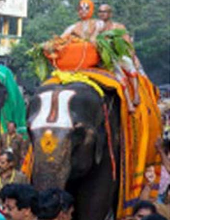
Smt. Grandhi Sailaja
Founder Donor, USA
Sri Grandhi Anil
Founder Donor, USA