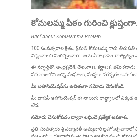
కోమలమ్మ పీఠం గురించి క్లుప్తంగ
Brief About Komalamma Peetam
100 సంవత్సరాల క్రితం, శ్రీమతి కోమలమ్మ గారు తిరుపతి
నిర్మించాలని సంకల్పించారు. ఆమె సేవాభావం, దాతృత్వం 
ఈ స్ఫూర్తితో, ఆంధ్రప్రదేశ్, తెలంగాణ, కర్ణాటక, తమిళనాడ
సమాజంలోని అన్ని సంఘాలు, సంస్థలు పరస్పరం అనుసంధానమై
మీ అసోసియేషన్‌ను ఉచితంగా నమోదు చేసుకోండి
మీ వాసవీ అసోసియేషన్ ఈ నాలుగు రాష్ట్రాలలో ఎక్కడ ఉ
లేదు.
నమోదు చేసుకోవడం ద్వారా లభించే ప్రత్యేక అవకాశం
ప్రతి సంవత్సరం శ్రీ పద్మావతీ అమ్మవారి బ్రహ్మోత్సవాలల
ఘట్టంలో — గజవాహనంతో పాటు అలిపిరి నుండి కోమలమ్మ స