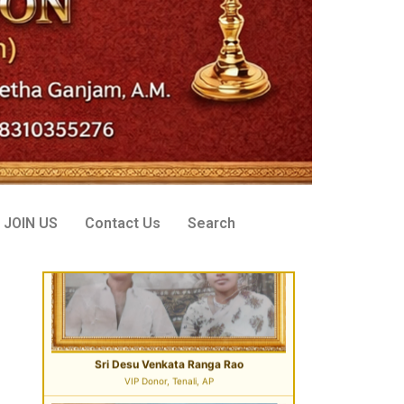
Sri Desu Venkata Ranga Rao
VIP Donor, Tenali, AP
JOIN US
Contact Us
Search
Sri Peddi Umakanth & Smt. Veena
Founder Donor, Hyderabad, Telangana