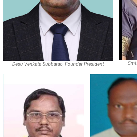
Smt.
Desu Venkata Subbarao, Founder President