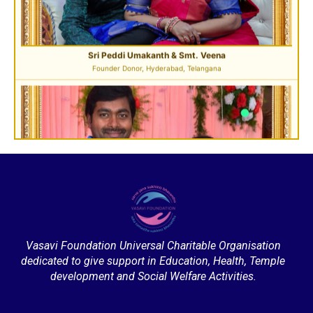
Sri Pavan Gupta
VIP Donor & TG State President, Hyderabad
Sri Desu Ramesh Babu & Smt. Padmavathi
Vasavi Foundation Universal Charitable Organisation
VIP Member, Addanki, AP
dedicated to give support in Education, Health, Temple
development and Social Welfare Activities.