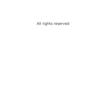
Prof. Bhavanari Satyanarayana & Smt. Jayalakshmi
AP State President & Secretary, Guntur, AP
All rights reserved
Dr. Lalitha Bharat
Karnataka State Advisor