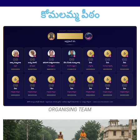
కోమలమ్మ పీఠం
Sri Pulavarthi Ramakrishna Rao
Founder Donor, Malkajgiri, Telangana
ORGANISING TEAM
Sri Vutturi Swaraj & Smt. Sneha
Founder Donor & TG State Secretary, Hyderabad