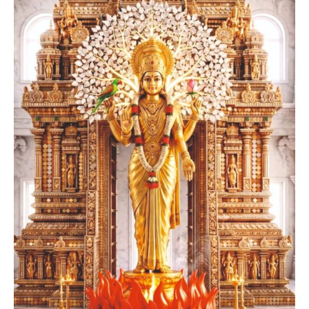
Sri Desu Venkata Subbarao
Founder President, Tirupati
Smt. Sahithi Suman
Founder Donor, Germany