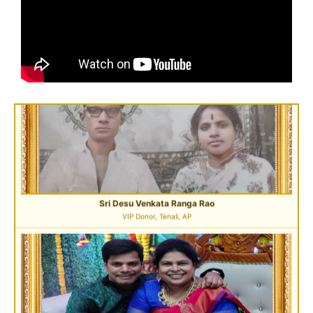
Sri Desu Venkata Ranga Rao
VIP Donor, Tenali, AP
Sri Peddi Umakanth & Smt. Veena
Founder Donor, Hyderabad, Telangana