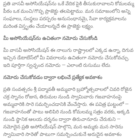
ప్రతి వాసవీ అసోసియేషన్‌ను ఒకే వేదిక పైకి తీసుకురావాలని కోమలమ్మ
పీఠం ఒక మంచి/గొప్ప ప్రాజెక్టు తలపెట్టాము. మన సమాజంలోని అన్ని
సంఘాలు, సంస్థలు పరస్పరం అనుసంధానమై, సేవా కార్యక్రమాలను
మరింత విస్తృతం చేయాలన్నదే ఈ ప్రాజెక్టు లక్ష్యం.
మీ అసోసియేషన్‌ను ఉచితంగా నమోదు చేసుకోండి
మీ వాసవీ అసోసియేషన్ ఈ నాలుగు రాష్ట్రాలలో ఎక్కడ ఉన్నా, దిగువ
Sri Anna Ranganayakulu
ఇచ్చిన డేటాబేస్‌లో మీ వివరాలను ఉచితంగా నమోదు చేసుకోవచ్చు.
Founder Donor, Kanigiri, Prakasam Dist. AP
ఇది పూర్తిగా స్వచ్ఛంద నమోదు — ఎలాంటి రుసుము లేదు.
నమోదు చేసుకోవడం ద్వారా లభించే ప్రత్యేక అవకాశం
ప్రతి సంవత్సరం శ్రీ పద్మావతీ అమ్మవారి బ్రహ్మోత్సవాలలో చివరి రోజైన
చక్ర స్నానం రోజున, తిరుమల నుండి స్వామివారు గజవాహనంపై
అమ్మవారికి సారె సమర్పించడానికి వేంచేస్తారు. ఈ పవిత్ర ఘట్టంలో —
గజవాహనంతో పాటు అలిపిరి నుండి కోమలమ్మ సత్రం వరకు, అక్కడి
నుండి స్థానిక ఆలయ దర్శనం ద్వారా తిరుచానూరు చేరుకుని —
నమోదైన ప్రతి అసోసియేషన్ పాల్గొని, మన అమ్మకు మన సారెను
Sri A.S. Aswathanarayana Setty
స్వామివారి సారెతో పాటుగా సమర్పించుకునే అరుదైన అవకాశం
Founder Donor, Gowribidanur, Karnataka