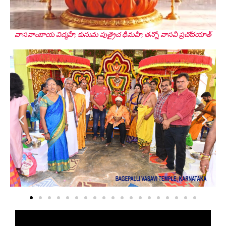
Smt. Shwetha Ganjam
వాసవాంబాయ విద్మహే, కుసుమ పుత్రైచ థీమహి, తన్నో వాసవీ ప్రచోదయాత్
Global Secretary, Bagepalli
Sri Perla Satyanarayana
Founder Donor, USA