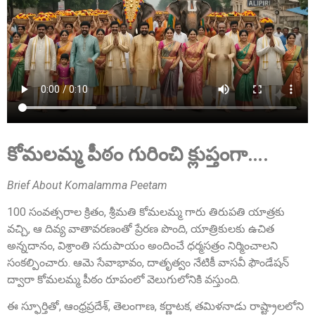
Smt. Grandhi Sailaja
Founder Donor, USA
కోమలమ్మ పీఠం గురించి క్లుప్తంగా….
Brief About Komalamma Peetam
100 సంవత్సరాల క్రితం, శ్రీమతి కోమలమ్మ గారు తిరుపతి యాత్రకు
వచ్చి, ఆ దివ్య వాతావరణంతో ప్రేరణ పొంది, యాత్రికులకు ఉచిత
అన్నదానం, విశ్రాంతి సదుపాయం అందించే ధర్మసత్రం నిర్మించాలని
సంకల్పించారు. ఆమె సేవాభావం, దాతృత్వం నేటికీ వాసవీ ఫౌండేషన్
Sri Grandhi Anil
ద్వారా కోమలమ్మ పీఠం రూపంలో వెలుగులోనికి వస్తుంది.
Founder Donor, USA
ఈ స్ఫూర్తితో, ఆంధ్రప్రదేశ్, తెలంగాణ, కర్ణాటక, తమిళనాడు రాష్ట్రాలలోని