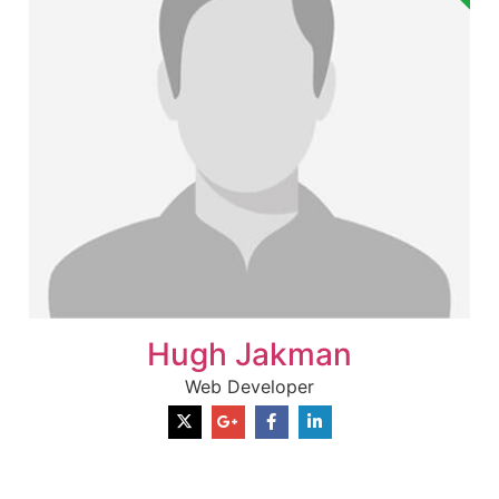
Founder Donor, Bagepalli, Karnataka
Sri DVVS Prasad & Smt. Subhashini
VIP Member, Tirupati, AP
Hugh Jakman
Web Developer