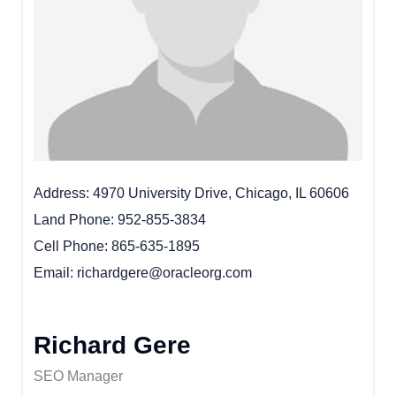
Sri DVVS Prasad & Smt. Subhashini
VIP Member, Tirupati, AP
Address
4970 University Drive, Chicago, IL 60606
Land Phone
952-855-3834
Cell Phone
865-635-1895
Email
richardgere@oracleorg.com
Richard Gere
Prof. Bhavanari Satyanarayana & Smt. Jayalakshmi
SEO Manager
AP State President & Secretary, Guntur, AP