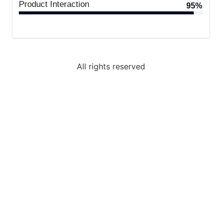
Product Interaction
VIP Member, Tenali
95%
All rights reserved
Sri Lavan
VIP Member, Newzland