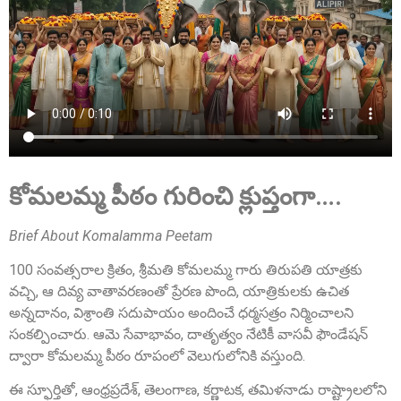
Smt. Grandhi Sailaja
Founder Donor, USA
కోమలమ్మ పీఠం గురించి క్లుప్తంగా….
Brief About Komalamma Peetam
100 సంవత్సరాల క్రితం, శ్రీమతి కోమలమ్మ గారు తిరుపతి యాత్రకు
వచ్చి, ఆ దివ్య వాతావరణంతో ప్రేరణ పొంది, యాత్రికులకు ఉచిత
Sri Grandhi Anil
అన్నదానం, విశ్రాంతి సదుపాయం అందించే ధర్మసత్రం నిర్మించాలని
Founder Donor, USA
సంకల్పించారు. ఆమె సేవాభావం, దాతృత్వం నేటికీ వాసవీ ఫౌండేషన్
ద్వారా కోమలమ్మ పీఠం రూపంలో వెలుగులోనికి వస్తుంది.
ఈ స్ఫూర్తితో, ఆంధ్రప్రదేశ్, తెలంగాణ, కర్ణాటక, తమిళనాడు రాష్ట్రాలలోని