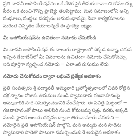
ప్రతి వాసవీ అసోసియేషన్‌ను ఒకే వేదిక పైకి తీసుకురావాలని కోమలమ్మ
పీఠం ఒక మంచి/గొప్ప ప్రాజెక్టు తలపెట్టాము. మన సమాజంలోని అన్ని
సంఘాలు, సంస్థలు పరస్పరం అనుసంధానమై, సేవా కార్యక్రమాలను
మరింత విస్తృతం చేయాలన్నదే ఈ ప్రాజెక్టు లక్ష్యం.
మీ అసోసియేషన్‌ను ఉచితంగా నమోదు చేసుకోండి
Sri Anna Ranganayakulu
Founder Donor, Kanigiri, Prakasam Dist. AP
మీ వాసవీ అసోసియేషన్ ఈ నాలుగు రాష్ట్రాలలో ఎక్కడ ఉన్నా, దిగువ
ఇచ్చిన డేటాబేస్‌లో మీ వివరాలను ఉచితంగా నమోదు చేసుకోవచ్చు.
ఇది పూర్తిగా స్వచ్ఛంద నమోదు — ఎలాంటి రుసుము లేదు.
నమోదు చేసుకోవడం ద్వారా లభించే ప్రత్యేక అవకాశం
ప్రతి సంవత్సరం శ్రీ పద్మావతీ అమ్మవారి బ్రహ్మోత్సవాలలో చివరి రోజైన
చక్ర స్నానం రోజున, తిరుమల నుండి స్వామివారు గజవాహనంపై
అమ్మవారికి సారె సమర్పించడానికి వేంచేస్తారు. ఈ పవిత్ర ఘట్టంలో —
గజవాహనంతో పాటు అలిపిరి నుండి కోమలమ్మ సత్రం వరకు, అక్కడి
Sri A.S. Aswathanarayana Setty
నుండి స్థానిక ఆలయ దర్శనం ద్వారా తిరుచానూరు చేరుకుని —
Founder Donor, Gowribidanur, Karnataka
నమోదైన ప్రతి అసోసియేషన్ పాల్గొని, మన అమ్మకు మన సారెను
స్వామివారి సారెతో పాటుగా సమర్పించుకునే అరుదైన అవకాశం