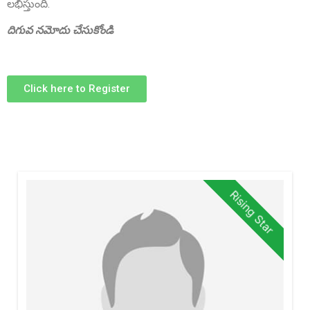
లభిస్తుంది.
దిగువ నమోదు చేసుకోండి
Click here to Register
Sri P.D. Gurumurthy
Founder Donor, Chikkballapur, Karnataka
Rising Star
Sri Matta Raghavendra
Founder Donor, Bagepalli, Karnataka