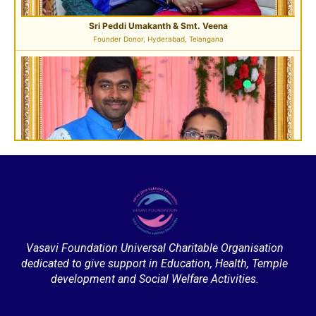
Sri Pavan Gupta
VIP Donor & TG State President, Hyderabad
Sri Desu Ramesh Babu & Smt. Padmavathi
VIP Member, Addanki, AP
Vasavi Foundation Universal Charitable Organisation
dedicated to give support in Education, Health, Temple
development and Social Welfare Activities.