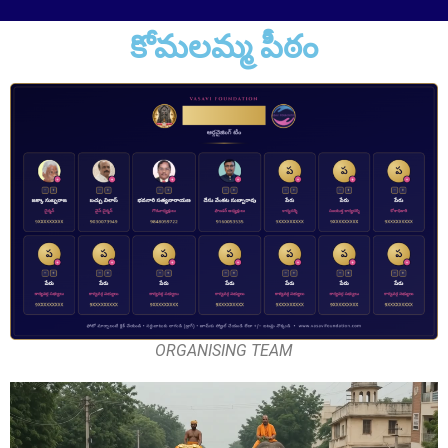
కోమలమ్మ పీఠం
Sri Pulavarthi Ramakrishna Rao
Founder Donor, Malkajgiri, Telangana
Sri Vutturi Swaraj & Smt. Sneha
Founder Donor & TG State Secretary, Hyderabad
ORGANISING TEAM