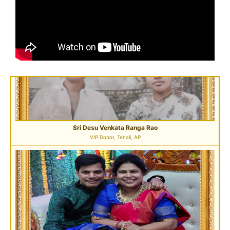
Sri Desu Venkata Ranga Rao
VIP Donor, Tenali, AP
Sri Peddi Umakanth & Smt. Veena
Founder Donor, Hyderabad, Telangana