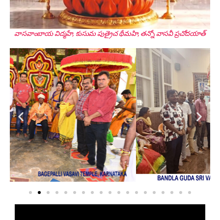
Smt. Shwetha Ganjam
Global Secretary, Bagepalli
వాసవాంబాయ విద్మహే, కుసుమ పుత్రైచ థీమహి, తన్నో వాసవీ ప్రచోదయాత్
Sri Perla Satyanarayana
Founder Donor, USA