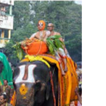
Sri Vutturi Swaraj & Smt. Sneha
Founder Donor & TG State Secretary, Hyderabad
Smt. Grandhi Sailaja
Founder Donor, USA