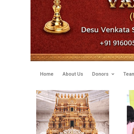
Home
About Us
Donors
Tea