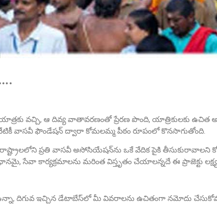
ా….
 యాత్రకు వచ్చి, ఆ దివ్య వాతావరణంతో ప్రేరణ పొంది, యాత్రికులకు ఉచిత 
నేటికీ వాసవీ ఫౌండేషన్ ద్వారా కోమలమ్మ పీఠం రూపంలో కొనసాగుతోంది.
ు రాష్ట్రాలలోని ప్రతి వాసవీ అసోసియేషన్‌ను ఒకే వేదిక పైకి తీసుకురావాలని
, సేవా కార్యక్రమాలను మరింత విస్తృతం చేయాలన్నదే ఈ ప్రాజెక్టు లక్ష్య
న్నా, దిగువ ఇచ్చిన డేటాబేస్‌లో మీ వివరాలను ఉచితంగా నమోదు చేసుకోవ