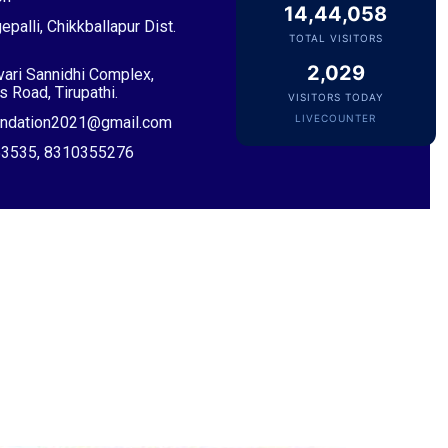
14,44,058
Sri Desu Ramesh Babu & Smt. Padmavathi
epalli, Chikkballapur Dist.
TOTAL VISITORS
VIP Member, Addanki, AP
2,029
ivari Sannidhi Complex,
 Road, Tirupathi.
VISITORS TODAY
LIVECOUNTER
oundation2021@gmail.com
053535, 8310355276
Sri Pulavarthi Ramakrishna Rao
Founder Donor, Malkajgiri, Telangana