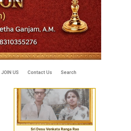
Sri Desu Venkata Ranga Rao
VIP Donor, Tenali, AP
JOIN US
Contact Us
Search
Sri Peddi Umakanth & Smt. Veena