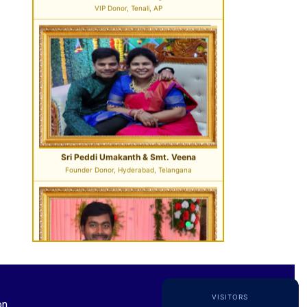
Founder Donor, Hyderabad, Telangana
Sri Pavan Gupta
VIP Donor & TG State President, Hyderabad
VISITORS
on