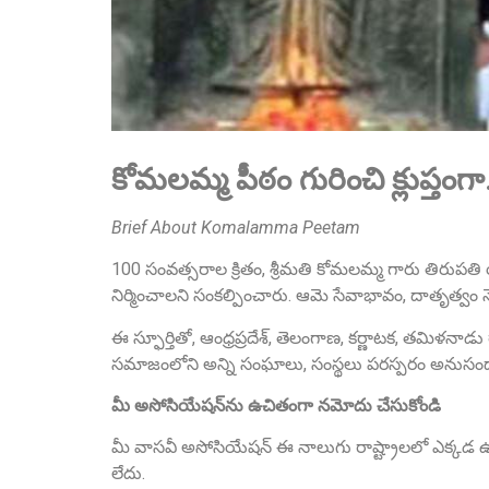
కోమలమ్మ పీఠం గురించి క్లుప్తంగ
Brief About Komalamma Peetam
100 సంవత్సరాల క్రితం, శ్రీమతి కోమలమ్మ గారు తిరుపతి
నిర్మించాలని సంకల్పించారు. ఆమె సేవాభావం, దాతృత్వం 
ఈ స్ఫూర్తితో, ఆంధ్రప్రదేశ్, తెలంగాణ, కర్ణాటక, తమిళనాడ
సమాజంలోని అన్ని సంఘాలు, సంస్థలు పరస్పరం అనుసంధానమై
మీ అసోసియేషన్‌ను ఉచితంగా నమోదు చేసుకోండి
మీ వాసవీ అసోసియేషన్ ఈ నాలుగు రాష్ట్రాలలో ఎక్కడ ఉ
లేదు.