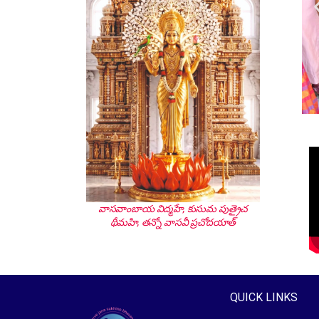
వాసవాంబాయ విద్మహే, కుసుమ పుత్రైచ
థీమహి, తన్నో వాసవీ ప్రచోదయాత్
QUICK LINKS