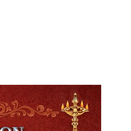
Smt. Shwetha Ganjam
Global Secretary, Bagepalli
Sri Perla Satyanarayana
Founder Donor, USA