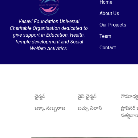
Home
About Us
Vasavi Foundation Universal
Our Projects
Charitable Organisation dedicated to
give support in Education, Health,
Team
Temple development and Social
Contact
Welfare Activities.
ఛైర్మన్
వైస్ ఛైర్మన్
గౌరవాధ్యక
జక్కా సుబ్బరాజ
బచ్చు విలాస్
ప్రొఫెసర
సత్యన