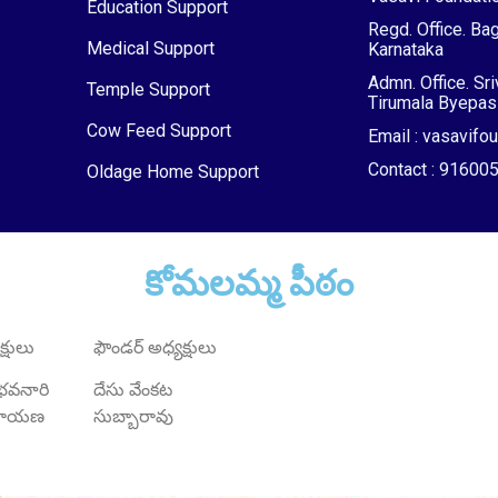
Education Support
Regd. Office. Bag
Medical Support
Karnataka
Admn. Office. Sr
Temple Support
Tirumala Byepass
Cow Feed Support
Email : vasavif
Contact : 9160
Oldage Home Support
కోమలమ్మ పీఠం
్షులు
ఫౌండర్ అధ్యక్షులు
్ భవనారి
దేసు వేంకట
ారాయణ
సుబ్బారావు