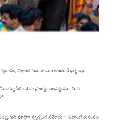
Sri Grandhi Anil
Founder Donor, USA
అన్నదానం, విశ్రాంతి సదుపాయం అందించే ధర్మసత్రం
Sri Anna Ranganayakulu
 కోమలమ్మ పీఠం మెగా ప్రాజెక్టు తలపెట్టాము. మన
Founder Donor, Kanigiri, Prakasam Dist. AP
ం.
చ్చు. ఇది పూర్తిగా స్వచ్ఛంద నమోదు — ఎలాంటి రుసుము