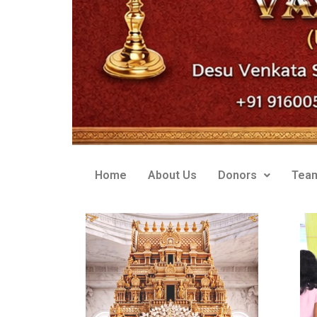
Home
About Us
Donors
Tea