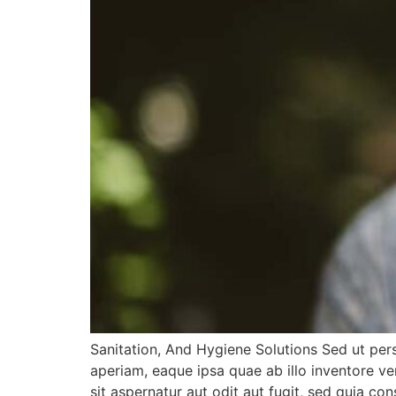
Sanitation, And Hygiene Solutions Sed ut per
aperiam, eaque ipsa quae ab illo inventore ve
sit aspernatur aut odit aut fugit, sed quia c