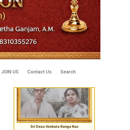
Sri Desu Venkata Ranga Rao
VIP Donor, Tenali, AP
JOIN US
Contact Us
Search
Sri Peddi Umakanth & Smt. Veena
Founder Donor, Hyderabad, Telangana