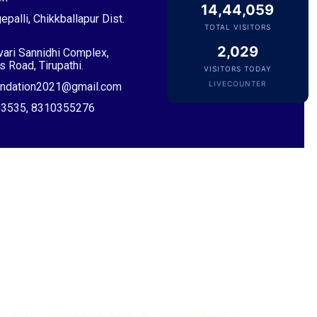
14,44,059
epalli, Chikkballapur Dist.
TOTAL VISITORS
2,030
ivari Sannidhi Complex,
 Road, Tirupathi.
VISITORS TODAY
LIVECOUNTER
oundation2021@gmail.com
Sri Pulavarthi Ramakrishna Rao
Founder Donor, Malkajgiri, Telangana
053535, 8310355276
Sri Vutturi Swaraj & Smt. Sneha
Founder Donor & TG State Secretary, Hyderabad