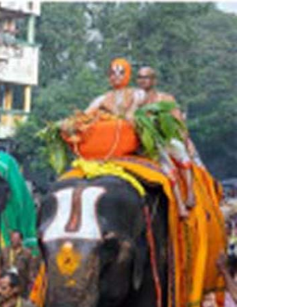
Smt. Grandhi Sailaja
Founder Donor, USA
Sri Grandhi Anil
Founder Donor, USA