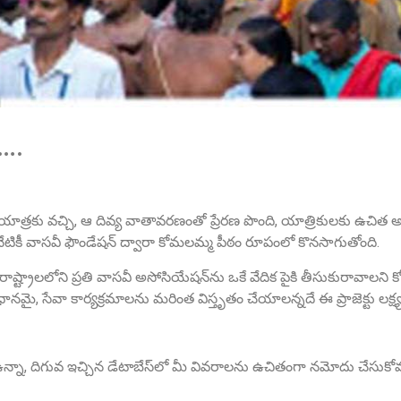
ా….
 యాత్రకు వచ్చి, ఆ దివ్య వాతావరణంతో ప్రేరణ పొంది, యాత్రికులకు ఉచిత 
నేటికీ వాసవీ ఫౌండేషన్ ద్వారా కోమలమ్మ పీఠం రూపంలో కొనసాగుతోంది.
ు రాష్ట్రాలలోని ప్రతి వాసవీ అసోసియేషన్‌ను ఒకే వేదిక పైకి తీసుకురావాలని
, సేవా కార్యక్రమాలను మరింత విస్తృతం చేయాలన్నదే ఈ ప్రాజెక్టు లక్ష్య
న్నా, దిగువ ఇచ్చిన డేటాబేస్‌లో మీ వివరాలను ఉచితంగా నమోదు చేసుకోవ