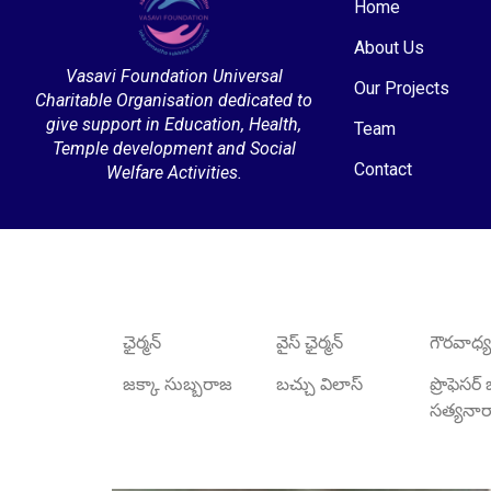
Home
About Us
Vasavi Foundation Universal
Our Projects
Charitable Organisation dedicated to
give support in Education, Health,
Team
Temple development and Social
Contact
Welfare Activities.
ఛైర్మన్
వైస్ ఛైర్మన్
గౌరవాధ్యక
జక్కా సుబ్బరాజ
బచ్చు విలాస్
ప్రొఫెసర
సత్యన