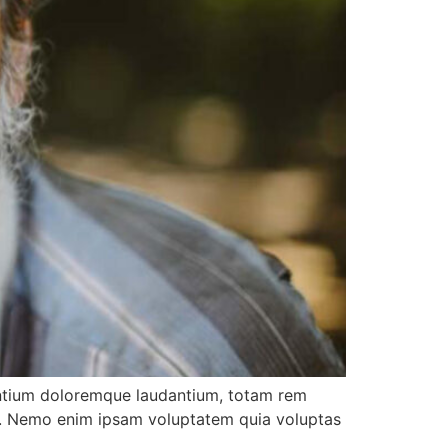
Founder Donor, Bagepalli, Karnataka
Sri DVVS Prasad & Smt. Subhashini
VIP Member, Tirupati, AP
santium doloremque laudantium, totam rem
abo. Nemo enim ipsam voluptatem quia voluptas