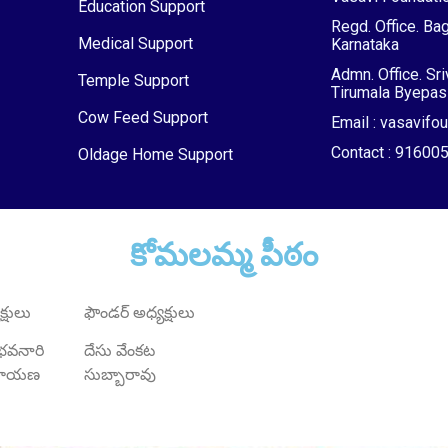
Education Support
Regd. Office. Bag
Medical Support
Karnataka
Admn. Office. Sr
Temple Support
Tirumala Byepass
Cow Feed Support
Email : vasavif
Contact : 9160
Oldage Home Support
కోమలమ్మ పీఠం
్షులు
ఫౌండర్ అధ్యక్షులు
్ భవనారి
దేసు వేంకట
ారాయణ
సుబ్బారావు