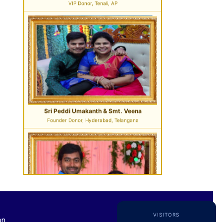
Sri Pavan Gupta
VIP Donor & TG State President, Hyderabad
Sri Desu Ramesh Babu & Smt. Padmavathi
VIP Member, Addanki, AP
VISITORS
on