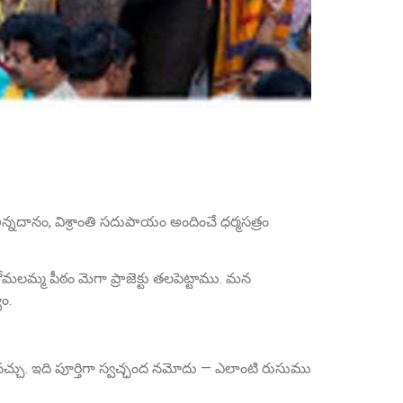
Sri Anna Ranganayakulu
Founder Donor, Kanigiri, Prakasam Dist. AP
అన్నదానం, విశ్రాంతి సదుపాయం అందించే ధర్మసత్రం
 కోమలమ్మ పీఠం మెగా ప్రాజెక్టు తలపెట్టాము. మన
ం.
చ్చు. ఇది పూర్తిగా స్వచ్ఛంద నమోదు — ఎలాంటి రుసుము
Sri A.S. Aswathanarayana Setty
Founder Donor, Gowribidanur, Karnataka