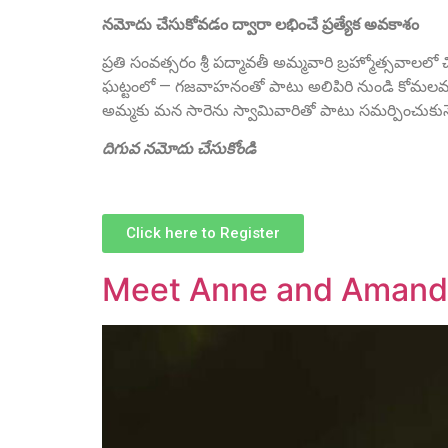
నమోదు చేసుకోవడం ద్వారా లభించే ప్రత్యేక అవకాశం
ప్రతి సంవత్సరం శ్రీ పద్మావతీ అమ్మవారి బ్రహ్మోత్సవాలల
ఘట్టంలో — గజవాహనంతో పాటు అలిపిరి నుండి కోమలమ్మ స
అమ్మకు మన సారెను స్వామివారితో పాటు సమర్పించుకునే
దిగువ నమోదు చేసుకోండి
Click here to Register
Meet Anne and Amand