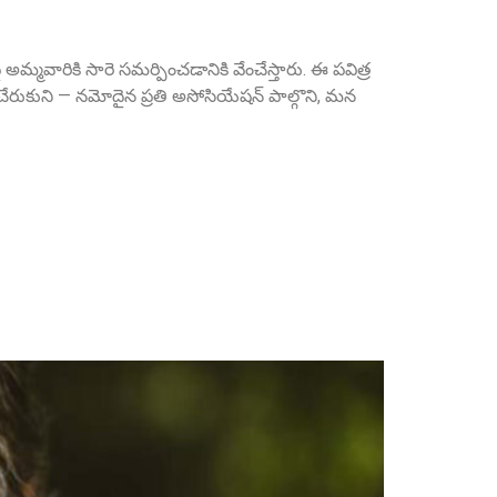
మ్మవారికి సారె సమర్పించడానికి వేంచేస్తారు. ఈ పవిత్ర
రుకుని — నమోదైన ప్రతి అసోసియేషన్ పాల్గొని, మన
Sri P.D. Gurumurthy
Founder Donor, Chikkballapur, Karnataka
Sri Matta Raghavendra