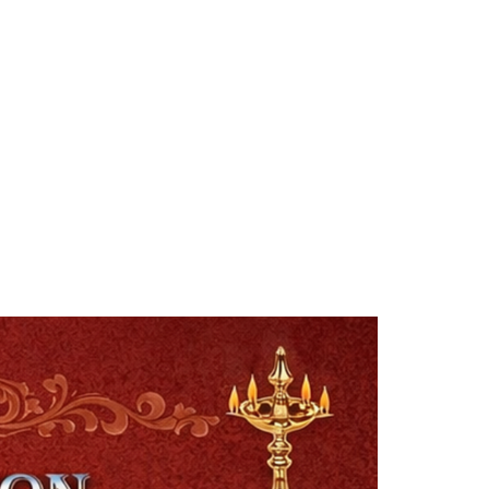
Smt. Shwetha Ganjam
Global Secretary, Bagepalli
Sri Perla Satyanarayana
Founder Donor, USA