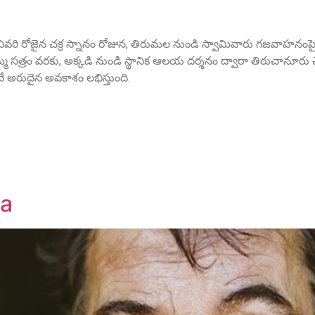
ో చివరి రోజైన చక్ర స్నానం రోజున, తిరుమల నుండి స్వామివారు గజవాహనంపై అ
త్రం వరకు, అక్కడి నుండి స్థానిక ఆలయ దర్శనం ద్వారా తిరుచానూరు చే
 అరుదైన అవకాశం లభిస్తుంది.
a