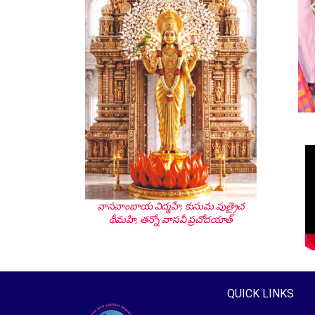
వాసవాంబాయ విద్మహే, కుసుమ పుత్రైచ
థీమహి, తన్నో వాసవీ ప్రచోదయాత్
QUICK LINKS