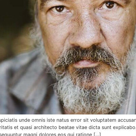
spiciatis unde omnis iste natus error sit voluptatem accu
ritatis et quasi architecto beatae vitae dicta sunt explic
onsequuntur magni dolores eos qui ratione […]