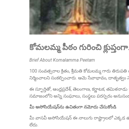
కోమలమ్మ పీఠం గురించి క్లుప్తంగ
Brief About Komalamma Peetam
100 సంవత్సరాల క్రితం, శ్రీమతి కోమలమ్మ గారు తిరుపతి
నిర్మించాలని సంకల్పించారు. ఆమె సేవాభావం, దాతృత్వం 
ఈ స్ఫూర్తితో, ఆంధ్రప్రదేశ్, తెలంగాణ, కర్ణాటక, తమిళనాడ
సమాజంలోని అన్ని సంఘాలు, సంస్థలు పరస్పరం అనుసంధానమై
మీ అసోసియేషన్‌ను ఉచితంగా నమోదు చేసుకోండి
మీ వాసవీ అసోసియేషన్ ఈ నాలుగు రాష్ట్రాలలో ఎక్కడ ఉ
లేదు.