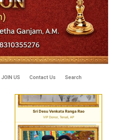
Sri Desu Venkata Ranga Rao
VIP Donor, Tenali, AP
JOIN US
Contact Us
Search
Sri Peddi Umakanth & Smt. Veena
Founder Donor, Hyderabad, Telangana