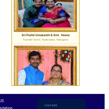
Sri Pavan Gupta
VIP Donor & TG State President, Hyderabad
Sri Desu Ramesh Babu & Smt. Padmavathi
VIP Member, Addanki, AP
US
VISITORS
ndation