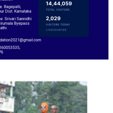
14,44,059
e. Bagepalli,
TOTAL VISITORS
ur Dist. Karnataka
2,029
e. Srivari Sannidhi
Tirumala Byepass
VISITORS TODAY
athi.
LIVECOUNTER
Sri Pulavarthi Ramakrishna Rao
Founder Donor, Malkajgiri, Telangana
ndation2021@gmail.com
9160053535,
76
Sri Vutturi Swaraj & Smt. Sneha
Founder Donor & TG State Secretary, Hyderabad