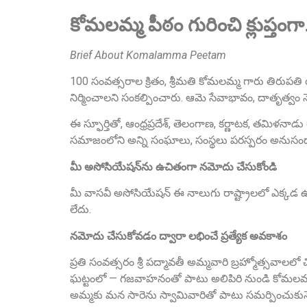
కోమలమ్మ పీఠం గురించి క్లుప్తంగ
Brief About Komalamma Peetam
100 సంవత్సరాల క్రితం, శ్రీమతి కోమలమ్మ గారు తిరుపతి
నిర్మించాలని సంకల్పించారు. ఆమె సేవాభావం, దాతృత్వం 
ఈ స్ఫూర్తితో, ఆంధ్రప్రదేశ్, తెలంగాణ, కర్ణాటక, తమిళనాడ
సమాజంలోని అన్ని సంఘాలు, సంస్థలు పరస్పరం అనుసంధానమై
మీ అసోసియేషన్‌ను ఉచితంగా నమోదు చేసుకోండి
మీ వాసవీ అసోసియేషన్ ఈ నాలుగు రాష్ట్రాలలో ఎక్కడ ఉ
లేదు.
నమోదు చేసుకోవడం ద్వారా లభించే ప్రత్యేక అవకాశం
ప్రతి సంవత్సరం శ్రీ పద్మావతీ అమ్మవారి బ్రహ్మోత్సవాలల
ఘట్టంలో — గజవాహనంతో పాటు అలిపిరి నుండి కోమలమ్మ స
అమ్మకు మన సారెను స్వామివారితో పాటు సమర్పించుకునే