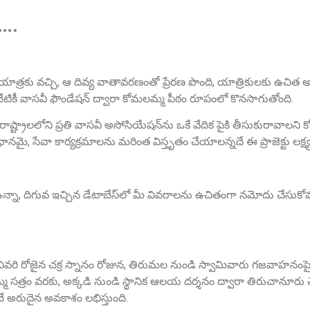
ా….
 యాత్రకు వచ్చి, ఆ దివ్య వాతావరణంతో ప్రేరణ పొంది, యాత్రికులకు ఉచిత 
నేటికీ వాసవీ ఫౌండేషన్ ద్వారా కోమలమ్మ పీఠం రూపంలో కొనసాగుతోంది.
ు రాష్ట్రాలలోని ప్రతి వాసవీ అసోసియేషన్‌ను ఒకే వేదిక పైకి తీసుకురావాలని
, సేవా కార్యక్రమాలను మరింత విస్తృతం చేయాలన్నదే ఈ ప్రాజెక్టు లక్ష్య
న్నా, దిగువ ఇచ్చిన డేటాబేస్‌లో మీ వివరాలను ఉచితంగా నమోదు చేసుకోవ
ో చివరి రోజైన చక్ర స్నానం రోజున, తిరుమల నుండి స్వామివారు గజవాహనంపై అ
త్రం వరకు, అక్కడి నుండి స్థానిక ఆలయ దర్శనం ద్వారా తిరుచానూరు చే
 అరుదైన అవకాశం లభిస్తుంది.