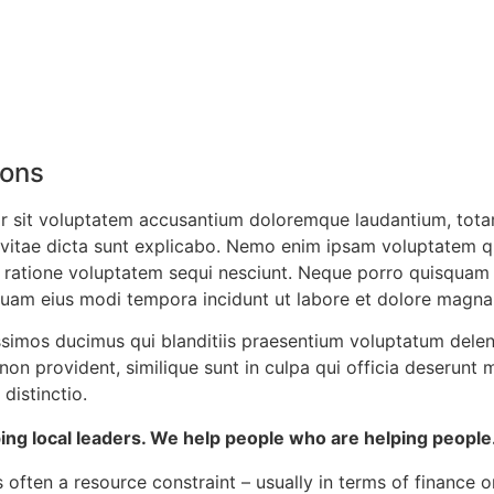
ions
ror sit voluptatem accusantium doloremque laudantium, tota
e vitae dicta sunt explicabo. Nemo enim ipsam voluptatem qui
ratione voluptatem sequi nesciunt. Neque porro quisquam e
mquam eius modi tempora incidunt ut labore et dolore magn
ssimos ducimus qui blanditiis praesentium voluptatum delen
non provident, similique sunt in culpa qui officia deserunt m
distinctio.
ng local leaders. We help people who are helping people.
 often a resource constraint – usually in terms of finance or