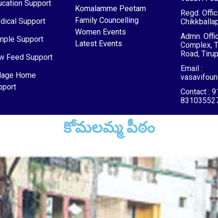
cation Support
Komalamme Peetam
Regd. Offic
Family Councelling
dical Support
Chikkballap
Women Events
Admn. Offic
mple Support
Latest Events
Complex, 
Road, Tirup
w Feed Support
Email :
dage Home
vasavifou
pport
Contact : 
83103552
కోమలమ్మ పీఠం