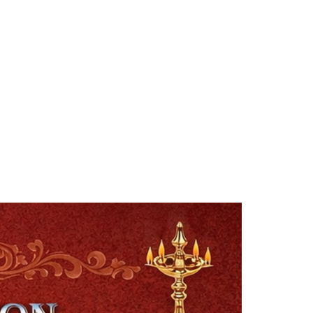
Smt. Shwetha Ganjam
Global Secretary, Bagepalli
Sri Perla Satyanarayana
Founder Donor, USA