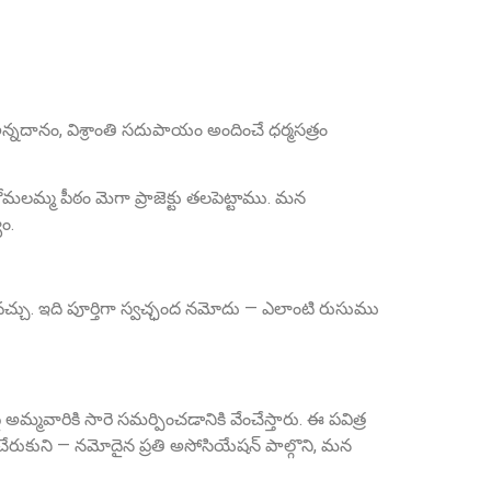
అన్నదానం, విశ్రాంతి సదుపాయం అందించే ధర్మసత్రం
Sri Anna Ranganayakulu
 కోమలమ్మ పీఠం మెగా ప్రాజెక్టు తలపెట్టాము. మన
Founder Donor, Kanigiri, Prakasam Dist. AP
ం.
చ్చు. ఇది పూర్తిగా స్వచ్ఛంద నమోదు — ఎలాంటి రుసుము
మ్మవారికి సారె సమర్పించడానికి వేంచేస్తారు. ఈ పవిత్ర
రుకుని — నమోదైన ప్రతి అసోసియేషన్ పాల్గొని, మన
Sri A.S. Aswathanarayana Setty
Founder Donor, Gowribidanur, Karnataka