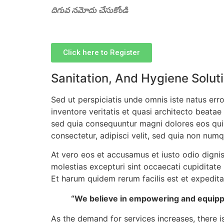
దిగువ నమోదు చేసుకోండి
Click here to Register
Sanitation, And Hygiene Solut
Sed ut perspiciatis unde omnis iste natus er
inventore veritatis et quasi architecto beata
sed quia consequuntur magni dolores eos qui 
consectetur, adipisci velit, sed quia non nu
At vero eos et accusamus et iusto odio digni
molestias excepturi sint occaecati cupiditate 
Et harum quidem rerum facilis est et expedita 
“We believe in empowering and equippi
As the demand for services increases, there is