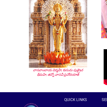
వాసవాంబాయ విద్మహే, కుసుమ పుత్రైచ
థీమహి, తన్నో వాసవీ ప్రచోదయాత్
QUICK LINKS
SE