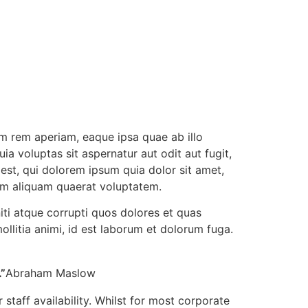
m rem aperiam, eaque ipsa quae ab illo
Sri P.D. Gurumurthy
a voluptas sit aspernatur aut odit aut fugit,
Founder Donor, Chikkballapur, Karnataka
st, qui dolorem ipsum quia dolor sit amet,
am aliquam quaerat voluptatem.
iti atque corrupti quos dolores et quas
ollitia animi, id est laborum et dolorum fuga.
”
Abraham Maslow
 staff availability. Whilst for most corporate
Sri Matta Raghavendra