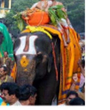
Smt. Grandhi Sailaja
Founder Donor, USA
Sri Grandhi Anil
Founder Donor, USA