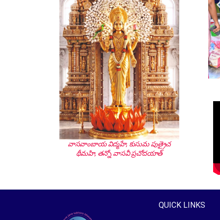
వాసవాంబాయ విద్మహే, కుసుమ పుత్రైచ
థీమహి, తన్నో వాసవీ ప్రచోదయాత్
QUICK LINKS