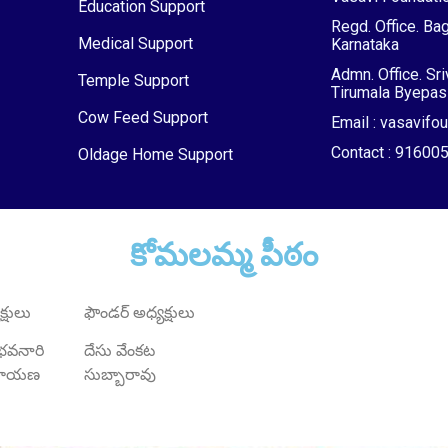
Education Support
Regd. Office. Bag
Medical Support
Karnataka
Admn. Office. Sr
Temple Support
Tirumala Byepass
Cow Feed Support
Email : vasavif
Contact : 9160
Oldage Home Support
కోమలమ్మ పీఠం
్షులు
ఫౌండర్ అధ్యక్షులు
్ భవనారి
దేసు వేంకట
ారాయణ
సుబ్బారావు