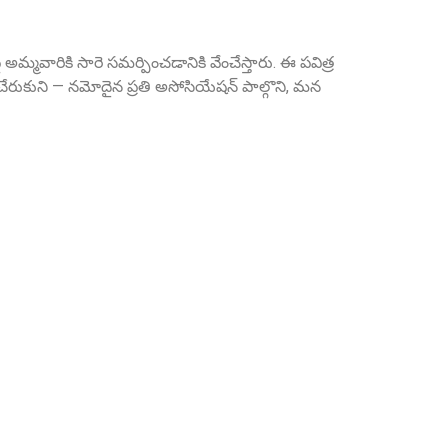
మ్మవారికి సారె సమర్పించడానికి వేంచేస్తారు. ఈ పవిత్ర
Sri A.S. Aswathanarayana Setty
రుకుని — నమోదైన ప్రతి అసోసియేషన్ పాల్గొని, మన
Founder Donor, Gowribidanur, Karnataka
Sri P.D. Gurumurthy
Founder Donor, Chikkballapur, Karnataka