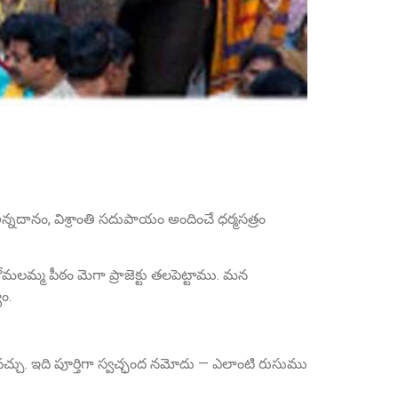
Sri Grandhi Anil
Founder Donor, USA
అన్నదానం, విశ్రాంతి సదుపాయం అందించే ధర్మసత్రం
Sri Anna Ranganayakulu
 కోమలమ్మ పీఠం మెగా ప్రాజెక్టు తలపెట్టాము. మన
Founder Donor, Kanigiri, Prakasam Dist. AP
ం.
చ్చు. ఇది పూర్తిగా స్వచ్ఛంద నమోదు — ఎలాంటి రుసుము