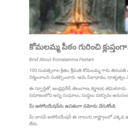
కోమలమ్మ పీఠం గురించి క్లుప్తంగ
Brief About Komalamma Peetam
100 సంవత్సరాల క్రితం, శ్రీమతి కోమలమ్మ గారు తిరుపతి
నిర్మించాలని సంకల్పించారు. ఆమె సేవాభావం, దాతృత్వం 
ఈ స్ఫూర్తితో, ఆంధ్రప్రదేశ్, తెలంగాణ, కర్ణాటక, తమిళనాడ
సమాజంలోని అన్ని సంఘాలు, సంస్థలు పరస్పరం అనుసంధానమై
మీ అసోసియేషన్‌ను ఉచితంగా నమోదు చేసుకోండి
మీ వాసవీ అసోసియేషన్ ఈ నాలుగు రాష్ట్రాలలో ఎక్కడ ఉ
లేదు.