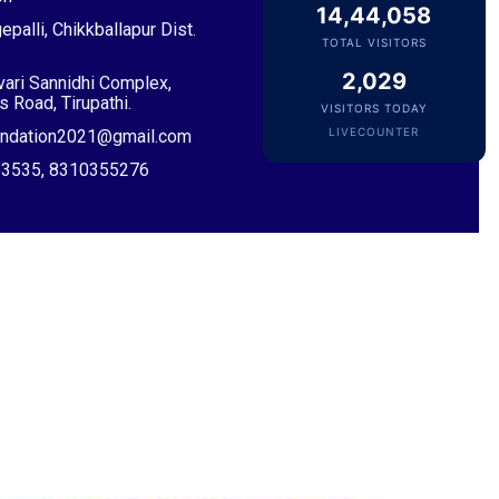
Sri Desu Ramesh Babu & Smt. Padmavathi
14,44,058
epalli, Chikkballapur Dist.
VIP Member, Addanki, AP
TOTAL VISITORS
2,029
ivari Sannidhi Complex,
 Road, Tirupathi.
VISITORS TODAY
LIVECOUNTER
oundation2021@gmail.com
053535, 8310355276
Sri Pulavarthi Ramakrishna Rao
Founder Donor, Malkajgiri, Telangana