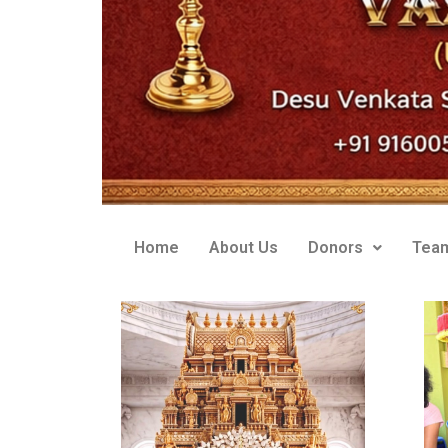
Home
About Us
Donors
Tea