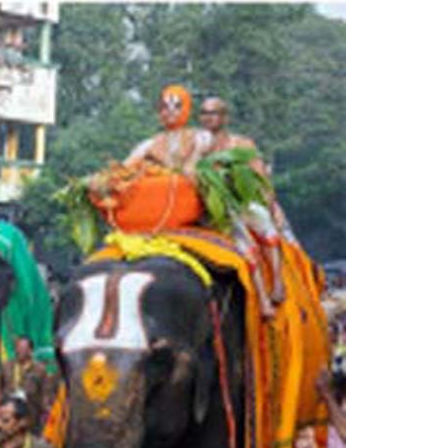
Sri Vutturi Swaraj & Smt. Sneha
Founder Donor & TG State Secretary, Hyderabad
Smt. Grandhi Sailaja
Founder Donor, USA