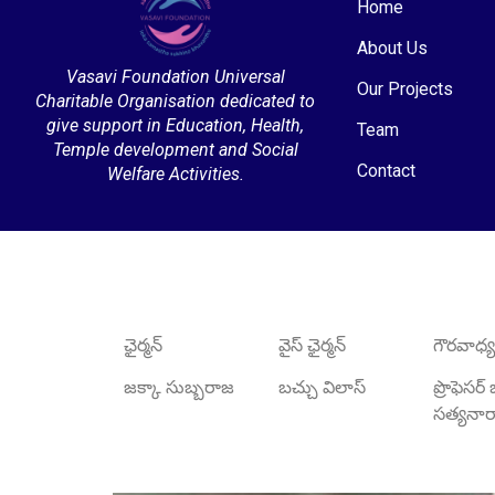
Home
About Us
Vasavi Foundation Universal
Our Projects
Charitable Organisation dedicated to
give support in Education, Health,
Team
Temple development and Social
Contact
Welfare Activities.
ఛైర్మన్
వైస్ ఛైర్మన్
గౌరవాధ్యక
జక్కా సుబ్బరాజ
బచ్చు విలాస్
ప్రొఫెసర
సత్యన