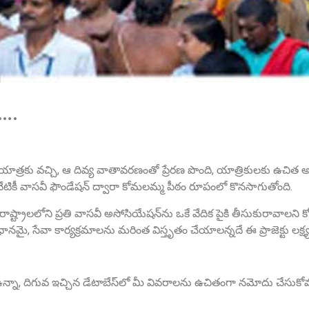
ా….
 యాత్రకు వచ్చి, ఆ దివ్య వాతావరణంతో ప్రేరణ పొంది, యాత్రికులకు ఉచిత 
నేటికీ వాసవీ ఫౌండేషన్ ద్వారా కోమలమ్మ పీఠం రూపంలో కొనసాగుతోంది.
ు రాష్ట్రాలలోని ప్రతి వాసవీ అసోసియేషన్‌ను ఒకే వేదిక పైకి తీసుకురావాలని
, సేవా కార్యక్రమాలను మరింత విస్తృతం చేయాలన్నదే ఈ ప్రాజెక్టు లక్ష్య
న్నా, దిగువ ఇచ్చిన డేటాబేస్‌లో మీ వివరాలను ఉచితంగా నమోదు చేసుకోవ