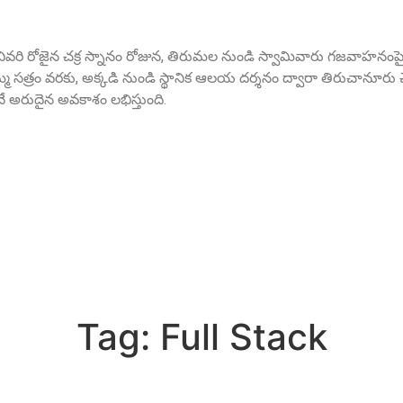
ో చివరి రోజైన చక్ర స్నానం రోజున, తిరుమల నుండి స్వామివారు గజవాహనంపై అ
త్రం వరకు, అక్కడి నుండి స్థానిక ఆలయ దర్శనం ద్వారా తిరుచానూరు చే
 అరుదైన అవకాశం లభిస్తుంది.
Tag:
Full Stack