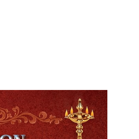
Smt. Shwetha Ganjam
Global Secretary, Bagepalli
Sri Perla Satyanarayana
Founder Donor, USA