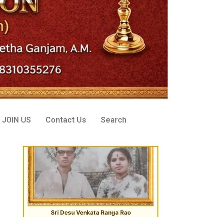
Sri Desu Venkata Ranga Rao
VIP Donor, Tenali, AP
JOIN US
Contact Us
Search
Sri Peddi Umakanth & Smt. Veena