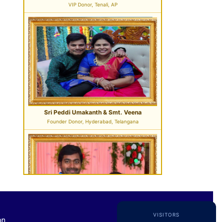
Founder Donor, Hyderabad, Telangana
Sri Pavan Gupta
VIP Donor & TG State President, Hyderabad
VISITORS
on