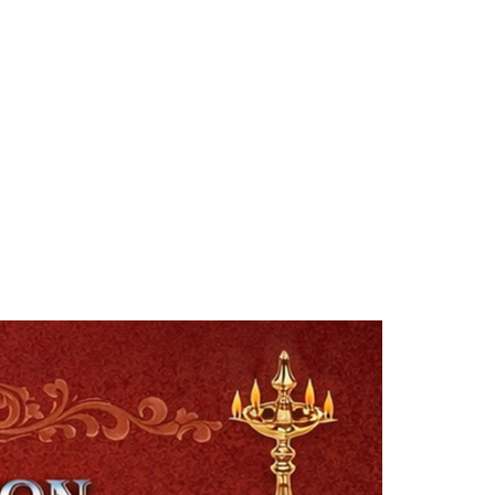
Smt. Shwetha Ganjam
Global Secretary, Bagepalli
Sri Perla Satyanarayana
Founder Donor, USA