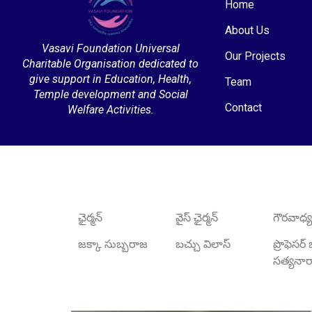
Home
About Us
Vasavi Foundation Universal
Our Projects
Charitable Organisation dedicated to
give support in Education, Health,
Team
Temple development and Social
Contact
Welfare Activities.
ఛైర్మన్
వైస్ ఛైర్మన్
గౌరవాధ్యక
జక్కా సుబ్బరాజ
బచ్చు విలాస్
ప్రొఫెసర
సత్యన