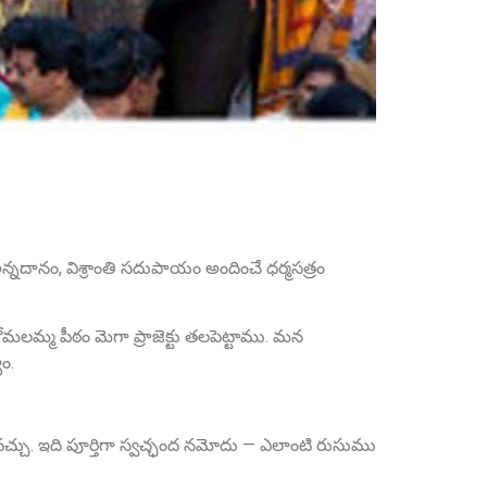
Sri Grandhi Anil
Founder Donor, USA
అన్నదానం, విశ్రాంతి సదుపాయం అందించే ధర్మసత్రం
Sri Anna Ranganayakulu
Founder Donor, Kanigiri, Prakasam Dist. AP
 కోమలమ్మ పీఠం మెగా ప్రాజెక్టు తలపెట్టాము. మన
ం.
చ్చు. ఇది పూర్తిగా స్వచ్ఛంద నమోదు — ఎలాంటి రుసుము