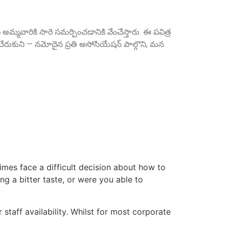
మ్మవారికి సారె సమర్పించడానికి వేంచేస్తారు. ఈ పవిత్ర
Sri A.S. Aswathanarayana Setty
Founder Donor, Gowribidanur, Karnataka
రుకుని — నమోదైన ప్రతి అసోసియేషన్ పాల్గొని, మన
Sri P.D. Gurumurthy
Founder Donor, Chikkballapur, Karnataka
imes face a difficult decision about how to
g a bitter taste, or were you able to
 staff availability. Whilst for most corporate