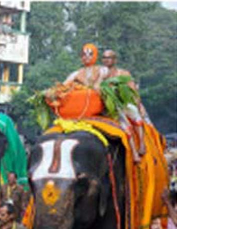
Sri Vutturi Swaraj & Smt. Sneha
Founder Donor & TG State Secretary, Hyderabad
Smt. Grandhi Sailaja
Founder Donor, USA