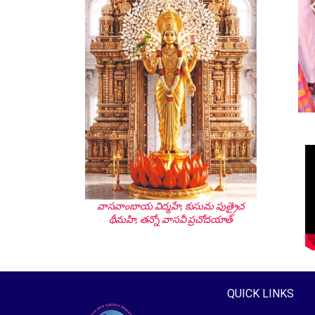
వాసవాంబాయ విద్మహే, కుసుమ పుత్రైచ
థీమహి, తన్నో వాసవీ ప్రచోదయాత్
QUICK LINKS