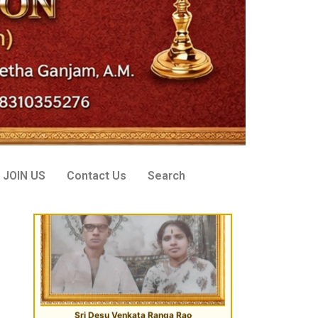
Sri Desu Venkata Ranga Rao
VIP Donor, Tenali, AP
JOIN US
Contact Us
Search
Sri Peddi Umakanth & Smt. Veena
Founder Donor, Hyderabad, Telangana