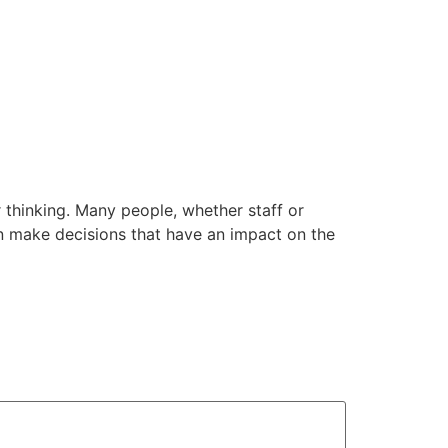
Sri Matta Raghavendra
Founder Donor, Bagepalli, Karnataka
r thinking. Many people, whether staff or
can make decisions that have an impact on the
Sri DVVS Prasad & Smt. Subhashini
VIP Member, Tirupati, AP