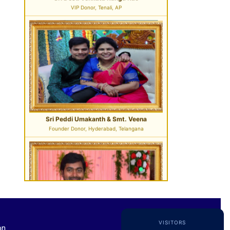
Sri Pavan Gupta
VIP Donor & TG State President, Hyderabad
VISITORS
Sri Desu Ramesh Babu & Smt. Padmavathi
on