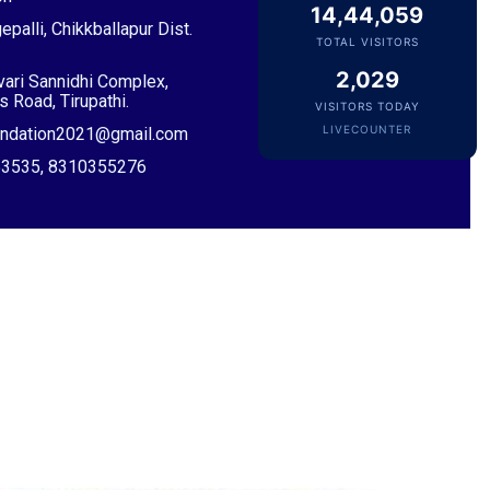
14,44,059
VIP Member, Addanki, AP
epalli, Chikkballapur Dist.
TOTAL VISITORS
2,029
ivari Sannidhi Complex,
 Road, Tirupathi.
VISITORS TODAY
LIVECOUNTER
oundation2021@gmail.com
053535, 8310355276
Sri Pulavarthi Ramakrishna Rao
Founder Donor, Malkajgiri, Telangana