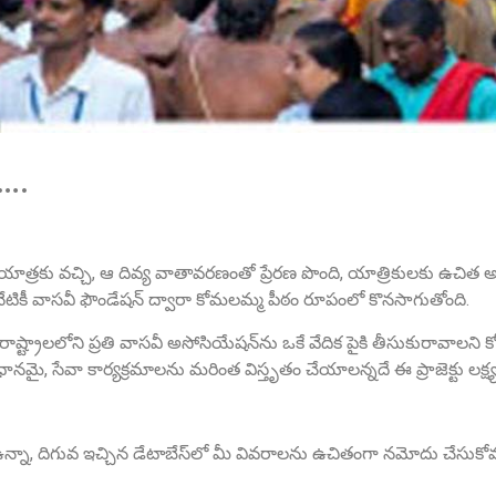
ా….
 యాత్రకు వచ్చి, ఆ దివ్య వాతావరణంతో ప్రేరణ పొంది, యాత్రికులకు ఉచిత 
నేటికీ వాసవీ ఫౌండేషన్ ద్వారా కోమలమ్మ పీఠం రూపంలో కొనసాగుతోంది.
ు రాష్ట్రాలలోని ప్రతి వాసవీ అసోసియేషన్‌ను ఒకే వేదిక పైకి తీసుకురావాలని
, సేవా కార్యక్రమాలను మరింత విస్తృతం చేయాలన్నదే ఈ ప్రాజెక్టు లక్ష్య
న్నా, దిగువ ఇచ్చిన డేటాబేస్‌లో మీ వివరాలను ఉచితంగా నమోదు చేసుకోవ