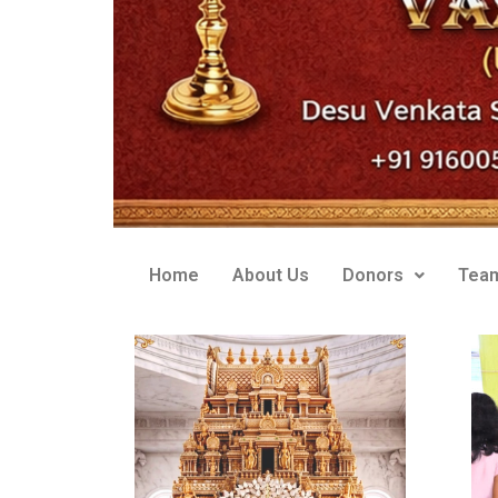
Home
About Us
Donors
Tea