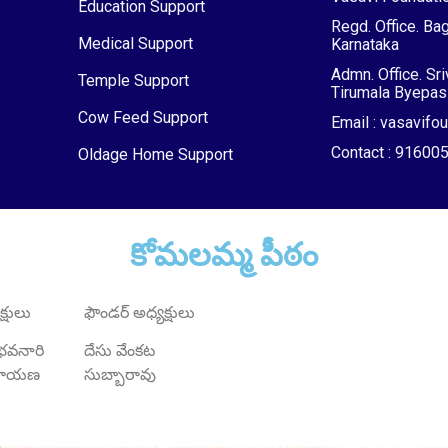
Education Support
Regd. Office. Bag
Medical Support
Karnataka
Admn. Office. Sr
Temple Support
Tirumala Byepass
Cow Feed Support
Email : vasavif
Contact : 9160
Oldage Home Support
కోమలమ్మ పీఠం
్షులు
ఫౌండర్ అధ్యక్షులు
్ భవనారి
దేసు వేంకట
ారాయణ
సుబ్బారావు