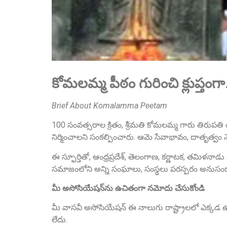
కోమలమ్మ పీఠం గురించి క్లుప్తంగ
Brief About Komalamma Peetam
100 సంవత్సరాల క్రితం, శ్రీమతి కోమలమ్మ గారు తిరుపతి
నిర్మించాలని సంకల్పించారు. ఆమె సేవాభావం, దాతృత్వం 
ఈ స్ఫూర్తితో, ఆంధ్రప్రదేశ్, తెలంగాణ, కర్ణాటక, తమిళనాడ
సమాజంలోని అన్ని సంఘాలు, సంస్థలు పరస్పరం అనుసంధానమై
మీ అసోసియేషన్‌ను ఉచితంగా నమోదు చేసుకోండి
మీ వాసవీ అసోసియేషన్ ఈ నాలుగు రాష్ట్రాలలో ఎక్కడ ఉ
లేదు.