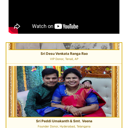
Sri Desu Venkata Ranga Rao
VIP Donor, Tenali, AP
Sri Peddi Umakanth & Smt. Veena
Founder Donor, Hyderabad, Telangana