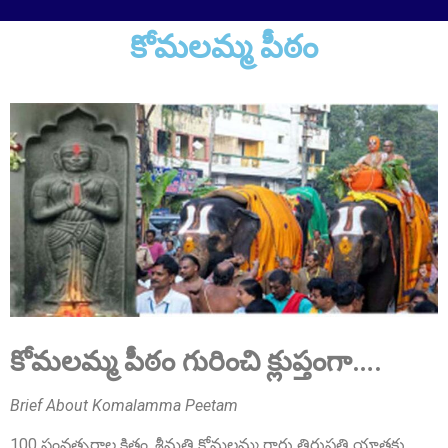
కోమలమ్మ పీఠం
Sri Pulavarthi Ramakrishna Rao
Founder Donor, Malkajgiri, Telangana
Sri Vutturi Swaraj & Smt. Sneha
Founder Donor & TG State Secretary, Hyderabad
కోమలమ్మ పీఠం గురించి క్లుప్తంగా….
Brief About Komalamma Peetam
100 సంవత్సరాల క్రితం, శ్రీమతి కోమలమ్మ గారు తిరుపతి యాత్రకు