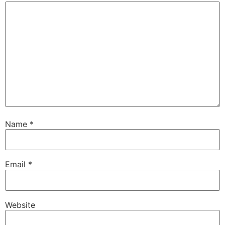
Dr. Lalitha Bharat
Karnataka State Advisor
Name
*
Email
*
Website
Sri Kolluri Satyanarayana
VIP Member, Tenali