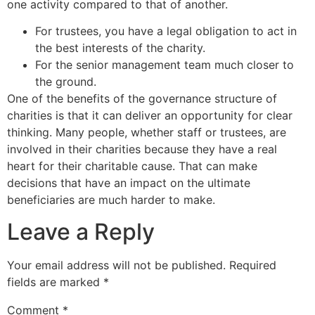
one activity compared to that of another.
For trustees, you have a legal obligation to act in
the best interests of the charity.
For the senior management team much closer to
the ground.
One of the benefits of the governance structure of
charities is that it can deliver an opportunity for clear
Sri DVVS Prasad & Smt. Subhashini
VIP Member, Tirupati, AP
thinking. Many people, whether staff or trustees, are
involved in their charities because they have a real
heart for their charitable cause. That can make
decisions that have an impact on the ultimate
beneficiaries are much harder to make.
Leave a Reply
Your email address will not be published.
Required
fields are marked
*
Prof. Bhavanari Satyanarayana & Smt. Jayalakshmi
AP State President & Secretary, Guntur, AP
Comment
*