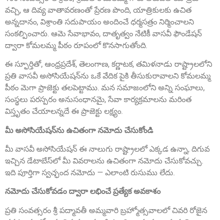
వచ్చి, ఆ దివ్య వాతావరణంతో ప్రేరణ పొంది, యాత్రికులకు ఉచిత
అన్నదానం, విశ్రాంతి సదుపాయం అందించే ధర్మసత్రం నిర్మించాలని
సంకల్పించారు. ఆమె సేవాభావం, దాతృత్వం నేటికీ వాసవీ ఫౌండేషన్
ద్వారా కోమలమ్మ పీఠం రూపంలో కొనసాగుతోంది.
Smt. Grandhi Sailaja
Founder Donor, USA
ఈ స్ఫూర్తితో, ఆంధ్రప్రదేశ్, తెలంగాణ, కర్ణాటక, తమిళనాడు రాష్ట్రాలలోని
ప్రతి వాసవీ అసోసియేషన్‌ను ఒకే వేదిక పైకి తీసుకురావాలని కోమలమ్మ
పీఠం మెగా ప్రాజెక్టు తలపెట్టాము. మన సమాజంలోని అన్ని సంఘాలు,
సంస్థలు పరస్పరం అనుసంధానమై, సేవా కార్యక్రమాలను మరింత
విస్తృతం చేయాలన్నదే ఈ ప్రాజెక్టు లక్ష్యం.
మీ అసోసియేషన్‌ను ఉచితంగా నమోదు చేసుకోండి
మీ వాసవీ అసోసియేషన్ ఈ నాలుగు రాష్ట్రాలలో ఎక్కడ ఉన్నా, దిగువ
ఇచ్చిన డేటాబేస్‌లో మీ వివరాలను ఉచితంగా నమోదు చేసుకోవచ్చు.
Sri Grandhi Anil
Founder Donor, USA
ఇది పూర్తిగా స్వచ్ఛంద నమోదు — ఎలాంటి రుసుము లేదు.
నమోదు చేసుకోవడం ద్వారా లభించే ప్రత్యేక అవకాశం
ప్రతి సంవత్సరం శ్రీ పద్మావతీ అమ్మవారి బ్రహ్మోత్సవాలలో చివరి రోజైన