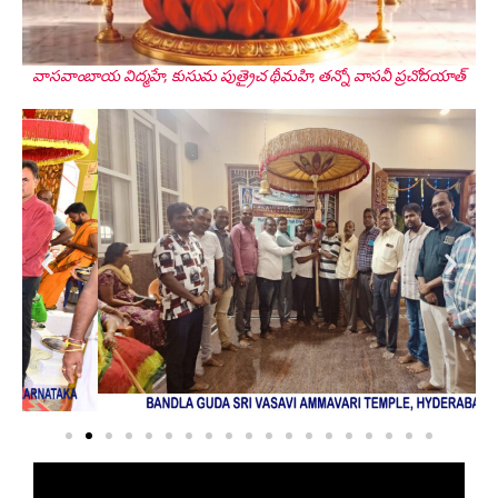
Global Secretary, Bagepalli
వాసవాంబాయ విద్మహే, కుసుమ పుత్రైచ థీమహి, తన్నో వాసవీ ప్రచోదయాత్
Sri Perla Satyanarayana
Founder Donor, USA