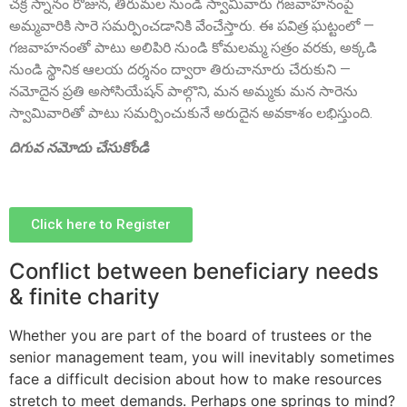
చక్ర స్నానం రోజున, తిరుమల నుండి స్వామివారు గజవాహనంపై
అమ్మవారికి సారె సమర్పించడానికి వేంచేస్తారు. ఈ పవిత్ర ఘట్టంలో —
గజవాహనంతో పాటు అలిపిరి నుండి కోమలమ్మ సత్రం వరకు, అక్కడి
నుండి స్థానిక ఆలయ దర్శనం ద్వారా తిరుచానూరు చేరుకుని —
నమోదైన ప్రతి అసోసియేషన్ పాల్గొని, మన అమ్మకు మన సారెను
Sri Anna Ranganayakulu
స్వామివారితో పాటు సమర్పించుకునే అరుదైన అవకాశం లభిస్తుంది.
Founder Donor, Kanigiri, Prakasam Dist. AP
దిగువ నమోదు చేసుకోండి
Click here to Register
Conflict between beneficiary needs
& finite charity
Sri A.S. Aswathanarayana Setty
Whether you are part of the board of trustees or the
Founder Donor, Gowribidanur, Karnataka
senior management team, you will inevitably sometimes
face a difficult decision about how to make resources
stretch to meet demands. Perhaps one springs to mind?