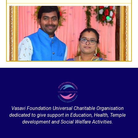
Sri Pavan Gupta
VIP Donor & TG State President, Hyderabad
Sri Desu Ramesh Babu & Smt. Padmavathi
VIP Member, Addanki, AP
Vasavi Foundation Universal Charitable Organisation
dedicated to give support in Education, Health, Temple
development and Social Welfare Activities.