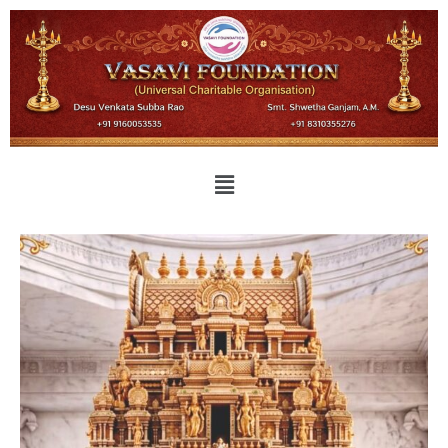
Sri Desu Venkata Subbarao
Founder President, Tirupati