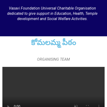
Vasavi Foundation Universal Charitable Organisation
dedicated to give support in Education, Health, Temple
development and Social Welfare Activities.
కోమలమ్మ పీఠం
Sri Vutturi Swaraj & Smt. Sneha
Founder Donor & TG State Secretary, Hyderabad
ORGANISING TEAM
Smt. Grandhi Sailaja
Founder Donor, USA