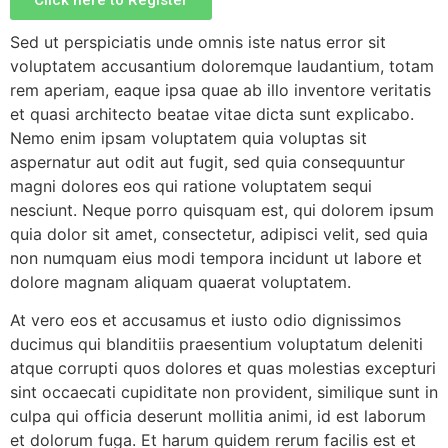
Sri P.D. Gurumurthy
Sed ut perspiciatis unde omnis iste natus error sit
Founder Donor, Chikkballapur, Karnataka
voluptatem accusantium doloremque laudantium, totam
rem aperiam, eaque ipsa quae ab illo inventore veritatis
et quasi architecto beatae vitae dicta sunt explicabo.
Nemo enim ipsam voluptatem quia voluptas sit
aspernatur aut odit aut fugit, sed quia consequuntur
magni dolores eos qui ratione voluptatem sequi
nesciunt. Neque porro quisquam est, qui dolorem ipsum
quia dolor sit amet, consectetur, adipisci velit, sed quia
non numquam eius modi tempora incidunt ut labore et
Sri Matta Raghavendra
dolore magnam aliquam quaerat voluptatem.
Founder Donor, Bagepalli, Karnataka
At vero eos et accusamus et iusto odio dignissimos
ducimus qui blanditiis praesentium voluptatum deleniti
atque corrupti quos dolores et quas molestias excepturi
sint occaecati cupiditate non provident, similique sunt in
culpa qui officia deserunt mollitia animi, id est laborum
et dolorum fuga. Et harum quidem rerum facilis est et