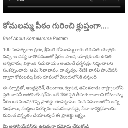
కోమలమ్మ పీఠం గురించి క్లుప్తంగా….
Brief About Komalamma Peetam
100 సంవత్సరాల క్రితం, శ్రీమతి కోమలమ్మ గారు తిరుపతి యాత్రకు
వచ్చి, ఆ దివ్య వాతావరణంతో ప్రేరణ పొంది, యాత్రికులకు ఉచిత
Sri Grandhi Anil
అన్నదానం, విశ్రాంతి సదుపాయం అందించే ధర్మసత్రం నిర్మించాలని
Founder Donor, USA
సంకల్పించారు. ఆమె సేవాభావం, దాతృత్వం నేటికీ వాసవీ ఫౌండేషన్
ద్వారా కోమలమ్మ పీఠం రూపంలో వెలుగులోనికి వస్తుంది.
ఈ స్ఫూర్తితో, ఆంధ్రప్రదేశ్, తెలంగాణ, కర్ణాటక, తమిళనాడు రాష్ట్రాలలోని
ప్రతి వాసవీ అసోసియేషన్‌ను ఒకే వేదిక పైకి తీసుకురావాలని కోమలమ్మ
పీఠం ఒక మంచి/గొప్ప ప్రాజెక్టు తలపెట్టాము. మన సమాజంలోని అన్ని
సంఘాలు, సంస్థలు పరస్పరం అనుసంధానమై, సేవా కార్యక్రమాలను
మరింత విస్తృతం చేయాలన్నదే ఈ ప్రాజెక్టు లక్ష్యం.
మీ అసోసియేషన్‌ను ఉచితంగా నమోదు చేసుకోండి