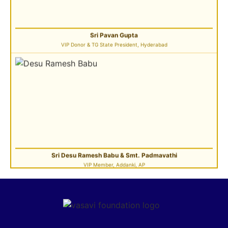
Sri Desu Ramesh Babu & Smt. Padmavathi
VIP Member, Addanki, AP
Sri Pulavarthi Ramakrishna Rao
Founder Donor, Malkajgiri, Telangana