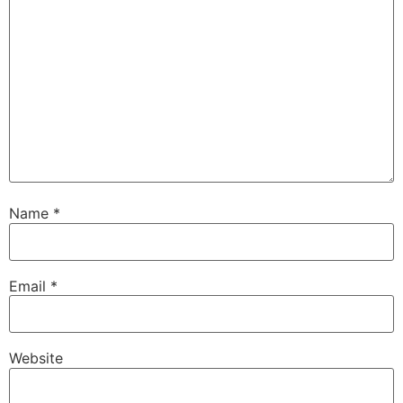
Dr. Lalitha Bharat
Karnataka State Advisor
Name
*
Sri Kolluri Satyanarayana
Email
*
VIP Member, Tenali
Website