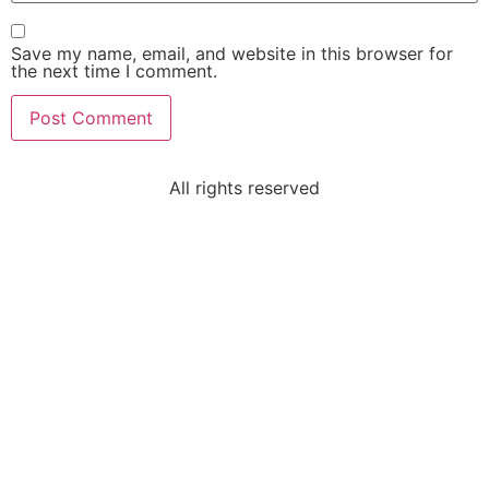
Save my name, email, and website in this browser for
the next time I comment.
Sri Lavan
VIP Member, Newzland
All rights reserved
Sri Padarthi Rajeswara Rao
VIP Member, Hyderabad