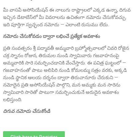
Sri Anna Ranganayakulu
Founder Donor, Kanigiri, Prakasam Dist. AP
మీ వాసవీ అసోసియేషన్ ఈ నాలుగు రాష్ట్రాలలో ఎక్కడ ఉన్నా, దిగువ
ఇచ్చిన డేటాబేస్‌లో మీ వివరాలను ఉచితంగా నమోదు చేసుకోవచ్చు.
ఇది పూర్తిగా స్వచ్ఛంద నమోదు — ఎలాంటి రుసుము లేదు.
నమోదు చేసుకోవడం ద్వారా లభించే ప్రత్యేక అవకాశం
ప్రతి సంవత్సరం శ్రీ పద్మావతీ అమ్మవారి బ్రహ్మోత్సవాలలో చివరి రోజైన
చక్ర స్నానం రోజున, తిరుమల నుండి స్వామివారు గజవాహనంపై
అమ్మవారికి సారె సమర్పించడానికి వేంచేస్తారు. ఈ పవిత్ర ఘట్టంలో —
గజవాహనంతో పాటు అలిపిరి నుండి కోమలమ్మ సత్రం వరకు, అక్కడి
Sri A.S. Aswathanarayana Setty
నుండి స్థానిక ఆలయ దర్శనం ద్వారా తిరుచానూరు చేరుకుని —
Founder Donor, Gowribidanur, Karnataka
నమోదైన ప్రతి అసోసియేషన్ పాల్గొని, మన అమ్మకు మన సారెను
స్వామివారి సారెతో పాటుగా సమర్పించుకునే అరుదైన అవకాశం
లభిస్తుంది.
దిగువ నమోదు చేసుకోండి
Click here to Register