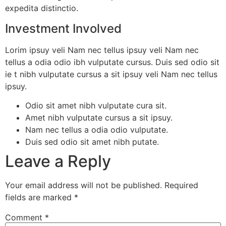
expedita distinctio.
Sri DVVS Prasad & Smt. Subhashini
Investment Involved
VIP Member, Tirupati, AP
Lorim ipsuy veli Nam nec tellus ipsuy veli Nam nec
tellus a odia odio ibh vulputate cursus. Duis sed odio sit
ie t nibh vulputate cursus a sit ipsuy veli Nam nec tellus
ipsuy.
Odio sit amet nibh vulputate cura sit.
Amet nibh vulputate cursus a sit ipsuy.
Nam nec tellus a odia odio vulputate.
Duis sed odio sit amet nibh putate.
Prof. Bhavanari Satyanarayana & Smt. Jayalakshmi
AP State President & Secretary, Guntur, AP
Leave a Reply
Your email address will not be published.
Required
fields are marked
*
Comment
*