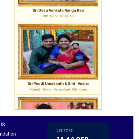
Sri Peddi Umakanth & Smt. Veena
Founder Donor, Hyderabad, Telangana
Sri Pavan Gupta
VIP Donor & TG State President, Hyderabad
US
VISITORS
ndation