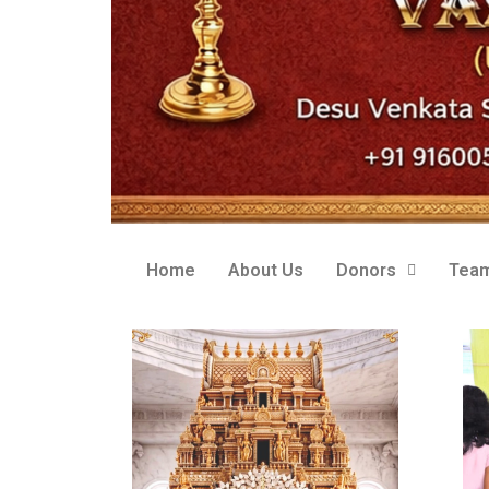
Home
About Us
Donors
Tea