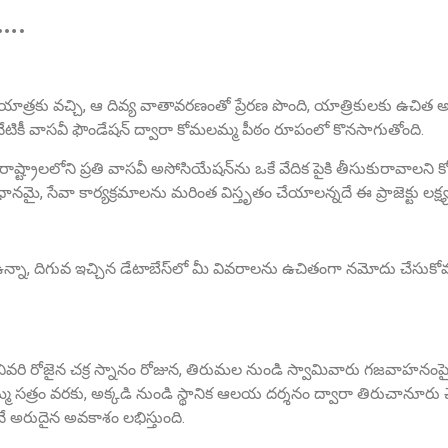
ా….
 యాత్రకు వచ్చి, ఆ దివ్య వాతావరణంతో ప్రేరణ పొంది, యాత్రికులకు ఉచిత 
నేటికీ వాసవీ ఫౌండేషన్ ద్వారా కోమలమ్మ పీఠం రూపంలో కొనసాగుతోంది.
ు రాష్ట్రాలలోని ప్రతి వాసవీ అసోసియేషన్‌ను ఒకే వేదిక పైకి తీసుకురావాలని
, సేవా కార్యక్రమాలను మరింత విస్తృతం చేయాలన్నదే ఈ ప్రాజెక్టు లక్ష్య
న్నా, దిగువ ఇచ్చిన డేటాబేస్‌లో మీ వివరాలను ఉచితంగా నమోదు చేసుకోవ
ో చివరి రోజైన చక్ర స్నానం రోజున, తిరుమల నుండి స్వామివారు గజవాహనంపై అ
త్రం వరకు, అక్కడి నుండి స్థానిక ఆలయ దర్శనం ద్వారా తిరుచానూరు చే
 అరుదైన అవకాశం లభిస్తుంది.