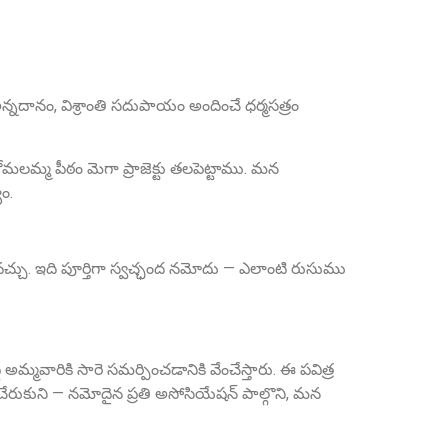
Sri Grandhi Anil
అన్నదానం, విశ్రాంతి సదుపాయం అందించే ధర్మసత్రం
Founder Donor, USA
 కోమలమ్మ పీఠం మెగా ప్రాజెక్టు తలపెట్టాము. మన
ం.
చ్చు. ఇది పూర్తిగా స్వచ్ఛంద నమోదు — ఎలాంటి రుసుము
Sri Anna Ranganayakulu
Founder Donor, Kanigiri, Prakasam Dist. AP
మ్మవారికి సారె సమర్పించడానికి వేంచేస్తారు. ఈ పవిత్ర
రుకుని — నమోదైన ప్రతి అసోసియేషన్ పాల్గొని, మన