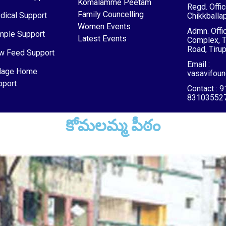
Komalamme Peetam
Regd. Offic
Family Councelling
dical Support
Chikkballap
Women Events
Admn. Offic
mple Support
Latest Events
Complex, 
Road, Tirup
w Feed Support
Email :
dage Home
vasavifou
pport
Contact : 
83103552
కోమలమ్మ పీఠం