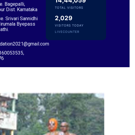
14,44,059
e. Bagepalli,
TOTAL VISITORS
ur Dist. Karnataka
Sri Desu Ramesh Babu & Smt. Padmavathi
2,029
e. Srivari Sannidhi
VIP Member, Addanki, AP
Tirumala Byepass
VISITORS TODAY
athi.
LIVECOUNTER
ndation2021@gmail.com
9160053535,
76
Sri Pulavarthi Ramakrishna Rao
Founder Donor, Malkajgiri, Telangana