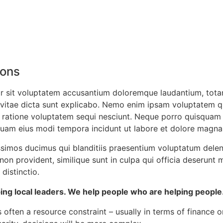
ions
ror sit voluptatem accusantium doloremque laudantium, tota
e vitae dicta sunt explicabo. Nemo enim ipsam voluptatem qui
ratione voluptatem sequi nesciunt. Neque porro quisquam e
mquam eius modi tempora incidunt ut labore et dolore magn
ssimos ducimus qui blanditiis praesentium voluptatum delen
non provident, similique sunt in culpa qui officia deserunt m
distinctio.
ng local leaders. We help people who are helping people.
 often a resource constraint – usually in terms of finance or