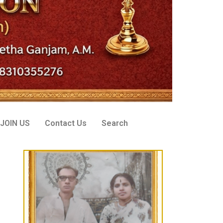
Founder Donor, USA
Sri Desu Venkata Ranga Rao
JOIN US
Contact Us
Search
VIP Donor, Tenali, AP