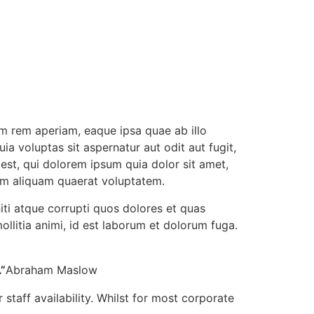
Sri A.S. Aswathanarayana Setty
Founder Donor, Gowribidanur, Karnataka
m rem aperiam, eaque ipsa quae ab illo
a voluptas sit aspernatur aut odit aut fugit,
st, qui dolorem ipsum quia dolor sit amet,
am aliquam quaerat voluptatem.
iti atque corrupti quos dolores et quas
ollitia animi, id est laborum et dolorum fuga.
Sri P.D. Gurumurthy
Founder Donor, Chikkballapur, Karnataka
”
Abraham Maslow
 staff availability. Whilst for most corporate