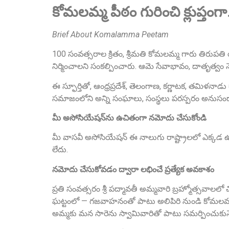
కోమలమ్మ పీఠం గురించి క్లుప్తంగ
Brief About Komalamma Peetam
100 సంవత్సరాల క్రితం, శ్రీమతి కోమలమ్మ గారు తిరుపతి
నిర్మించాలని సంకల్పించారు. ఆమె సేవాభావం, దాతృత్వం 
ఈ స్ఫూర్తితో, ఆంధ్రప్రదేశ్, తెలంగాణ, కర్ణాటక, తమిళనాడ
సమాజంలోని అన్ని సంఘాలు, సంస్థలు పరస్పరం అనుసంధానమై
మీ అసోసియేషన్‌ను ఉచితంగా నమోదు చేసుకోండి
మీ వాసవీ అసోసియేషన్ ఈ నాలుగు రాష్ట్రాలలో ఎక్కడ ఉ
లేదు.
నమోదు చేసుకోవడం ద్వారా లభించే ప్రత్యేక అవకాశం
ప్రతి సంవత్సరం శ్రీ పద్మావతీ అమ్మవారి బ్రహ్మోత్సవాలల
ఘట్టంలో — గజవాహనంతో పాటు అలిపిరి నుండి కోమలమ్మ స
అమ్మకు మన సారెను స్వామివారితో పాటు సమర్పించుకునే