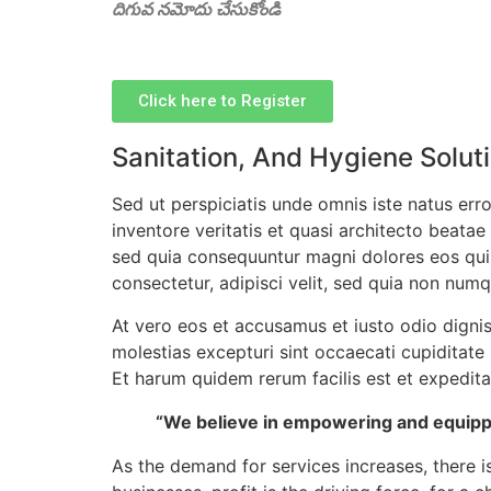
దిగువ నమోదు చేసుకోండి
Click here to Register
Sanitation, And Hygiene Solut
Sed ut perspiciatis unde omnis iste natus er
inventore veritatis et quasi architecto beata
sed quia consequuntur magni dolores eos qui 
consectetur, adipisci velit, sed quia non nu
At vero eos et accusamus et iusto odio digni
molestias excepturi sint occaecati cupiditate 
Et harum quidem rerum facilis est et expedita 
“We believe in empowering and equippi
As the demand for services increases, there is