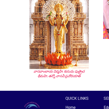
వాసవాంబాయ విద్మహే, కుసుమ పుత్రైచ
థీమహి, తన్నో వాసవీ ప్రచోదయాత్
QUICK LINKS
SE
Home
Edu