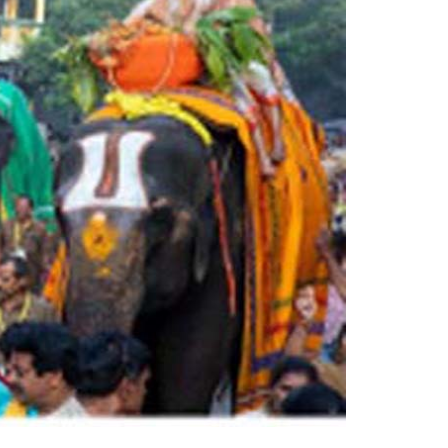
Sri Vutturi Swaraj & Smt. Sneha
Founder Donor & TG State Secretary, Hyderabad
Smt. Grandhi Sailaja
Founder Donor, USA