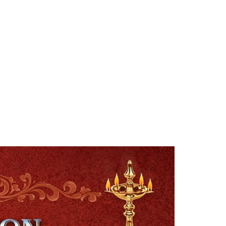
Smt. Shwetha Ganjam
Global Secretary, Bagepalli
Sri Perla Satyanarayana