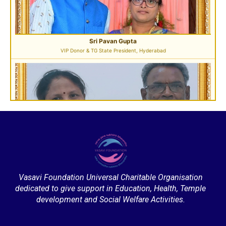
Sri Desu Ramesh Babu & Smt. Padmavathi
VIP Member, Addanki, AP
Sri Pulavarthi Ramakrishna Rao
Vasavi Foundation Universal Charitable Organisation
Founder Donor, Malkajgiri, Telangana
dedicated to give support in Education, Health, Temple
development and Social Welfare Activities.