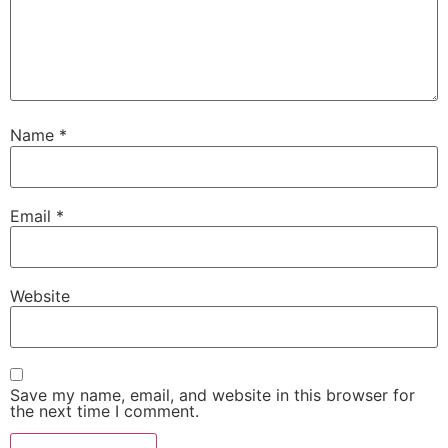
Sri Lavan
VIP Member, Newzland
Name
*
Email
*
Sri Padarthi Rajeswara Rao
Website
VIP Member, Hyderabad
Save my name, email, and website in this browser for
the next time I comment.