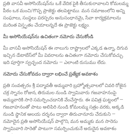
ప్రతి వాసవీ అసోసియేషన్‌ను ఒకే వేదిక పైకి తీసుకురావాలని కోమలమ్మ
పీఠం ఒక మంచి/గొప్ప ప్రాజెక్టు తలపెట్టాము. మన సమాజంలోని అన్ని
సంఘాలు, సంస్థలు పరస్పరం అనుసంధానమై, సేవా కార్యక్రమాలను
మరింత విస్తృతం చేయాలన్నదే ఈ ప్రాజెక్టు లక్ష్యం.
మీ అసోసియేషన్‌ను ఉచితంగా నమోదు చేసుకోండి
మీ వాసవీ అసోసియేషన్ ఈ నాలుగు రాష్ట్రాలలో ఎక్కడ ఉన్నా, దిగువ
ఇచ్చిన డేటాబేస్‌లో మీ వివరాలను ఉచితంగా నమోదు చేసుకోవచ్చు.
Sri A.S. Aswathanarayana Setty
Founder Donor, Gowribidanur, Karnataka
ఇది పూర్తిగా స్వచ్ఛంద నమోదు — ఎలాంటి రుసుము లేదు.
నమోదు చేసుకోవడం ద్వారా లభించే ప్రత్యేక అవకాశం
ప్రతి సంవత్సరం శ్రీ పద్మావతీ అమ్మవారి బ్రహ్మోత్సవాలలో చివరి రోజైన
చక్ర స్నానం రోజున, తిరుమల నుండి స్వామివారు గజవాహనంపై
అమ్మవారికి సారె సమర్పించడానికి వేంచేస్తారు. ఈ పవిత్ర ఘట్టంలో —
గజవాహనంతో పాటు అలిపిరి నుండి కోమలమ్మ సత్రం వరకు, అక్కడి
నుండి స్థానిక ఆలయ దర్శనం ద్వారా తిరుచానూరు చేరుకుని —
నమోదైన ప్రతి అసోసియేషన్ పాల్గొని, మన అమ్మకు మన సారెను
Sri P.D. Gurumurthy
స్వామివారి సారెతో పాటుగా సమర్పించుకునే అరుదైన అవకాశం
Founder Donor, Chikkballapur, Karnataka