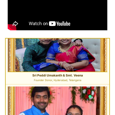
Sri Peddi Umakanth & Smt. Veena
Founder Donor, Hyderabad, Telangana
Sri Pavan Gupta
VIP Donor & TG State President, Hyderabad