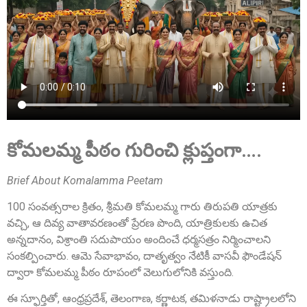
Sri Grandhi Anil
Founder Donor, USA
కోమలమ్మ పీఠం గురించి క్లుప్తంగా….
Brief About Komalamma Peetam
100 సంవత్సరాల క్రితం, శ్రీమతి కోమలమ్మ గారు తిరుపతి యాత్రకు
వచ్చి, ఆ దివ్య వాతావరణంతో ప్రేరణ పొంది, యాత్రికులకు ఉచిత
అన్నదానం, విశ్రాంతి సదుపాయం అందించే ధర్మసత్రం నిర్మించాలని
సంకల్పించారు. ఆమె సేవాభావం, దాతృత్వం నేటికీ వాసవీ ఫౌండేషన్
Sri Anna Ranganayakulu
ద్వారా కోమలమ్మ పీఠం రూపంలో వెలుగులోనికి వస్తుంది.
Founder Donor, Kanigiri, Prakasam Dist. AP
ఈ స్ఫూర్తితో, ఆంధ్రప్రదేశ్, తెలంగాణ, కర్ణాటక, తమిళనాడు రాష్ట్రాలలోని