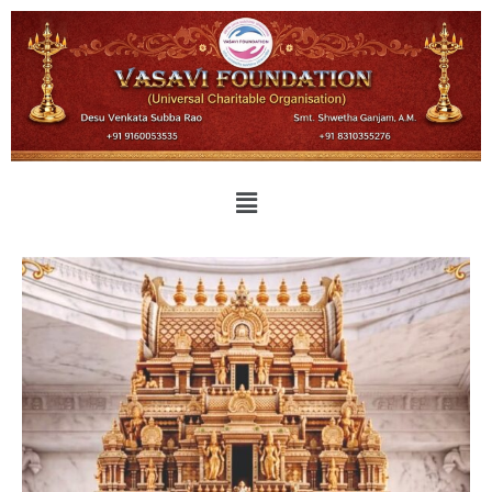
Sri Desu Venkata Subbarao
Founder President, Tirupati