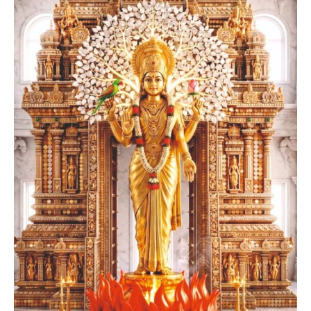
Smt. Sahithi Suman
Founder Donor, Germany
Smt. Shwetha Ganjam
Global Secretary, Bagepalli