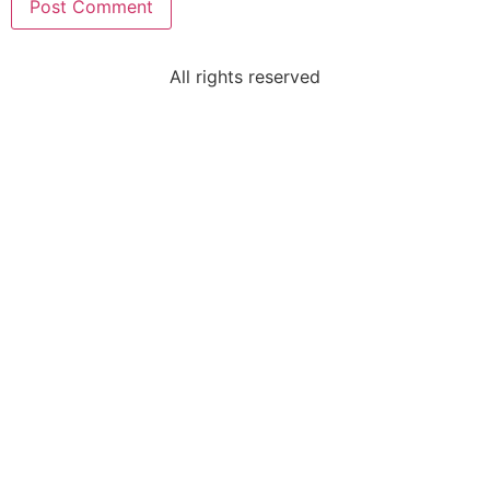
Sri K.R. Babu & Smt. Lakshmi Padmaja
All rights reserved
VIP Member Hyderabad
Sri Pathi Seetharamaiah
VIP Member, Bangalore