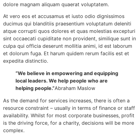
dolore magnam aliquam quaerat voluptatem.
VIP Member, Tirupati, AP
At vero eos et accusamus et iusto odio dignissimos
ducimus qui blanditiis praesentium voluptatum deleniti
atque corrupti quos dolores et quas molestias excepturi
sint occaecati cupiditate non provident, similique sunt in
culpa qui officia deserunt mollitia animi, id est laborum
et dolorum fuga. Et harum quidem rerum facilis est et
expedita distinctio.
Prof. Bhavanari Satyanarayana & Smt. Jayalakshmi
“We believe in empowering and equipping
AP State President & Secretary, Guntur, AP
local leaders. We help people who are
helping people.”
Abraham Maslow
As the demand for services increases, there is often a
resource constraint – usually in terms of finance or staff
availability. Whilst for most corporate businesses, profit
is the driving force, for a charity, decisions will be more
complex.