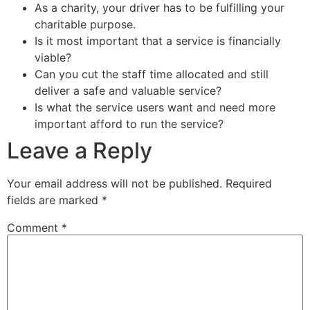
As a charity, your driver has to be fulfilling your
Dr. Lalitha Bharat
charitable purpose.
Karnataka State Advisor
Is it most important that a service is financially
viable?
Can you cut the staff time allocated and still
deliver a safe and valuable service?
Is what the service users want and need more
important afford to run the service?
Leave a Reply
Sri Kolluri Satyanarayana
Your email address will not be published.
Required
VIP Member, Tenali
fields are marked
*
Comment
*