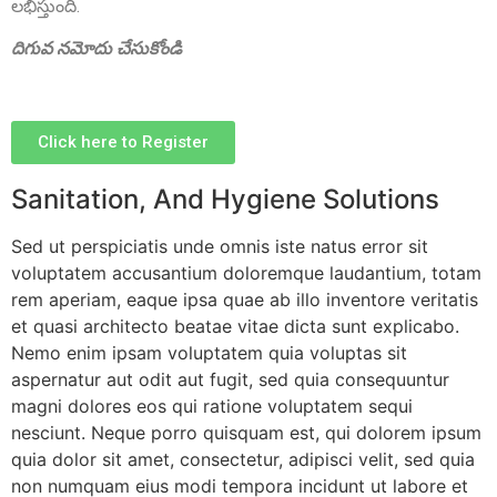
లభిస్తుంది.
దిగువ నమోదు చేసుకోండి
Click here to Register
Sanitation, And Hygiene Solutions
Sri Matta Raghavendra
Sed ut perspiciatis unde omnis iste natus error sit
Founder Donor, Bagepalli, Karnataka
voluptatem accusantium doloremque laudantium, totam
rem aperiam, eaque ipsa quae ab illo inventore veritatis
et quasi architecto beatae vitae dicta sunt explicabo.
Nemo enim ipsam voluptatem quia voluptas sit
aspernatur aut odit aut fugit, sed quia consequuntur
magni dolores eos qui ratione voluptatem sequi
nesciunt. Neque porro quisquam est, qui dolorem ipsum
quia dolor sit amet, consectetur, adipisci velit, sed quia
non numquam eius modi tempora incidunt ut labore et
Sri DVVS Prasad & Smt. Subhashini