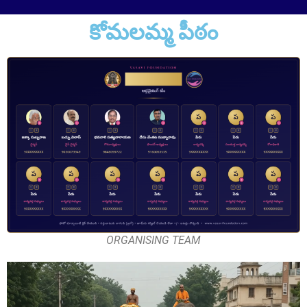
కోమలమ్మ పీఠం
Sri Vutturi Swaraj & Smt. Sneha
Founder Donor & TG State Secretary, Hyderabad
ORGANISING TEAM
Smt. Grandhi Sailaja
Founder Donor, USA